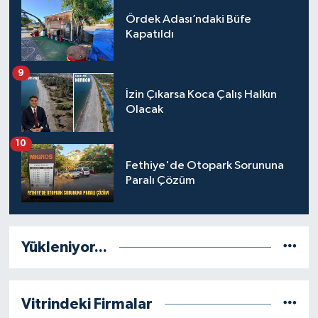
Ördek Adası’ndaki Büfe
Kapatıldı
9
İzin Çıkarsa Koca Çalış Halkın
Olacak
10
Fethiye'de Otopark Sorununa
Paralı Çözüm
Yükleniyor...
Vitrindeki Firmalar