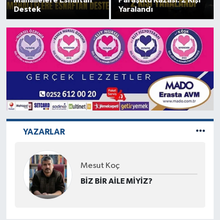
Destek
Yaralandı
YAZARLAR
Prof. Dr. Mustafa Saatcı
PASPATUR SAHİLİNDEKİ BALIK
TEZGÂHI