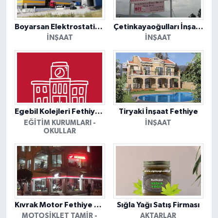
Boyarsan Elektrostatik Toz Boyama Yüzey Kaplama
Çetinkayaoğulları İnşaat Fethiye Bilgileri
İNŞAAT
İNŞAAT
Egebil Kolejleri Fethiye Kampüsü
Tiryaki İnşaat Fethiye
EĞITIM KURUMLARI -
İNŞAAT
OKULLAR
Kıvrak Motor Fethiye Bilgileri
Sığla Yağı Satış Firması
MOTOSIKLET TAMIR -
AKTARLAR