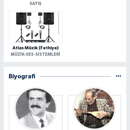
SATIŞ
Atlas Müzik (Fethiye)
MÜZIK-SES-SISTEMLERI
Biyografi