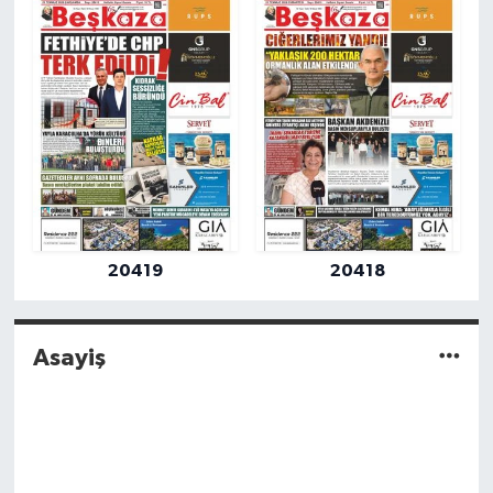
20419
20418
Asayiş