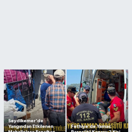
Seydikemer’de
Yangından Etkilenen
Fethiye’de Yamaç
Mahallelere Esnaftan
Paraşütü Kazası: 2 Kişi