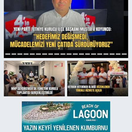
Turizm
6
1
2
3
4
5
7
8
9
10
11
12
13
14
15
16
17
18
19
20