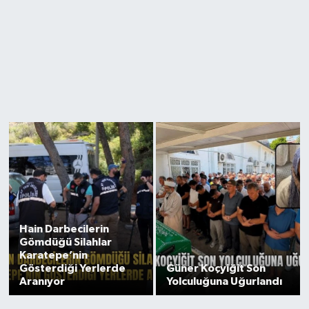
Hain Darbecilerin
Gömdüğü Silahlar
Karatepe’nin
Gösterdiği Yerlerde
Güner Koçyiğit Son
Aranıyor
Yolculuğuna Uğurlandı