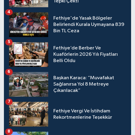
Tepki Çekti
4
Fethiye'de Yasak Bölgeler
Belirlendi Kurala Uymayana 839
Bin TL Ceza
5
Fethiye’de Berber Ve
Kuaförlerin 2026 Yılı Fiyatları
Belli Oldu
6
Başkan Karaca: “Muvafakat
Sağlanırsa Yol 8 Metreye
Çıkarılacak”
7
Fethiye Vergi Ve İstihdam
Rekortmenlerine Teşekkür
8