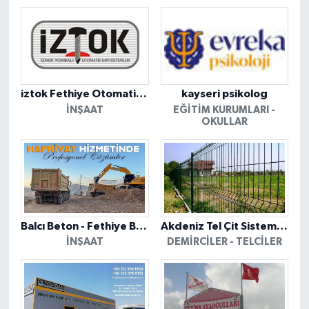
iztok Fethiye Otomatik Kapı Sistemleri
kayseri psikolog
İNŞAAT
EĞITIM KURUMLARI -
OKULLAR
Balcı Beton - Fethiye Bilgileri
Akdeniz Tel Çit Sistemleri
İNŞAAT
DEMIRCILER - TELCILER