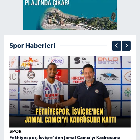
Spor Haberleri
SPOR
S
Fethiyespor, İsviçre'den Jamal Camcı'yı Kadrosuna
Fe