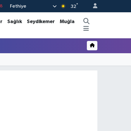
°
Fethiye
18
32
18
r
Sağlık
Seydikemer
Muğla
32
38
03
14