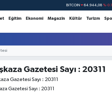
BITCOIN
64.944,08
%-0.
DOLAR
47,7436
%0.
set
Eğitim
Ekonomi
Magazin
Kültür
Turizm
Spo
EURO
55,2510
%0.
STERLİN
64,4811
%0.
GRAM ALTIN
6660.55
%0.
BİST100
13.779
%-
tesi
şkaza Gazetesi Sayı : 20311
aza Gazetesi Sayı : 20311
aza Gazetesi Sayı : 20311