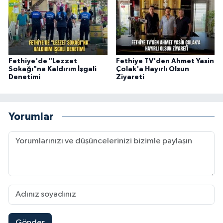
Fethiye'de "Lezzet
Fethiye TV'den Ahmet Yasin
Sokağı"na Kaldırım İşgali
Çolak'a Hayırlı Olsun
Denetimi
Ziyareti
Yorumlar
Gönder