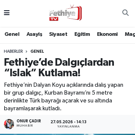
Genel
Muğla Nöbetçi Eczaneler
Genel
Asayiş
Siyaset
Eğitim
Ekonomi
Mag
Siyaset
Muğla Hava Durumu
HABERLER
GENEL
Asayiş
Muğla Namaz Vakitleri
Fethiye’de Dalgıçlardan
Eğitim
Muğla Trafik Yoğunluk Haritası
“Islak” Kutlama!
Ekonomi
Süper Lig Puan Durumu ve Fikstür
Fethiye’nin Dalyan Koyu açıklarında dalış yapan
bir grup dalgıç, Kurban Bayramı’nı 5 metre
Kültür
Tüm Manşetler
derinlikte Türk bayrağı açarak ve su altında
bayramlaşarak kutladı.
Magazin
Son Dakika Haberleri
ONUR ÇADIR
27.05.2026 - 14:13
MUHABİR
YAYINLANMA
Spor
Haber Arşivi