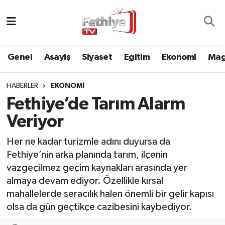
Genel
Muğla Nöbetçi Eczaneler
Genel
Asayiş
Siyaset
Eğitim
Ekonomi
Mag
Siyaset
Muğla Hava Durumu
HABERLER
EKONOMI
Asayiş
Muğla Namaz Vakitleri
Fethiye’de Tarım Alarm
Eğitim
Muğla Trafik Yoğunluk Haritası
Veriyor
Ekonomi
Süper Lig Puan Durumu ve Fikstür
Her ne kadar turizmle adını duyursa da
Fethiye’nin arka planında tarım, ilçenin
Kültür
Tüm Manşetler
vazgeçilmez geçim kaynakları arasında yer
almaya devam ediyor. Özellikle kırsal
Magazin
Son Dakika Haberleri
mahallelerde seracılık halen önemli bir gelir kapısı
olsa da gün geçtikçe cazibesini kaybediyor.
Spor
Haber Arşivi