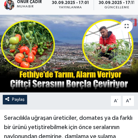
ONUR ÇADIR
30.09.2025 - 17:01
30.09.2025 - 17:11
MUHABİR
YAYINLANMA
GÜNCELLEME
Turizm
Paylaş
-
+
A
A
Seracılıkla uğraşan üreticiler, domates ya da farklı
bir ürünü yetiştirebilmek için önce seralarının
naylonundan demirine, damlama ve sulama