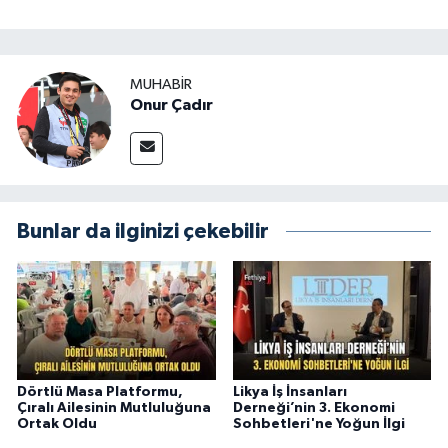
MUHABİR
Onur Çadır
Bunlar da ilginizi çekebilir
Dörtlü Masa Platformu,
Likya İş İnsanları
Çıralı Ailesinin Mutluluğuna
Derneği’nin 3. Ekonomi
Ortak Oldu
Sohbetleri'ne Yoğun İlgi