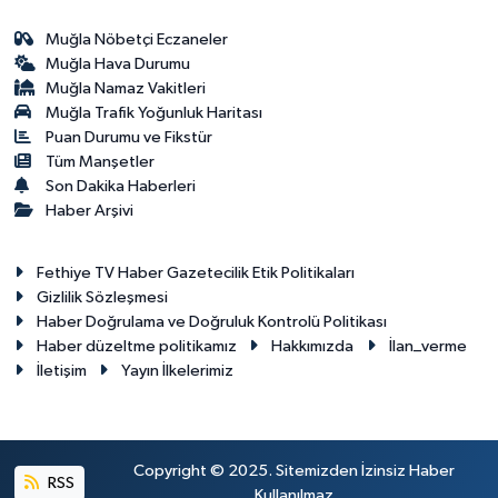
Muğla Nöbetçi Eczaneler
Muğla Hava Durumu
Muğla Namaz Vakitleri
Muğla Trafik Yoğunluk Haritası
Puan Durumu ve Fikstür
Tüm Manşetler
Son Dakika Haberleri
Haber Arşivi
Fethiye TV Haber Gazetecilik Etik Politikaları
Gizlilik Sözleşmesi
Haber Doğrulama ve Doğruluk Kontrolü Politikası
Haber düzeltme politikamız
Hakkımızda
İlan_verme
İletişim
Yayın İlkelerimiz
Copyright © 2025. Sitemizden İzinsiz Haber
RSS
Kullanılmaz