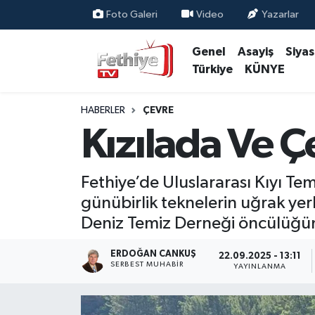
Foto Galeri
Video
Yazarlar
Genel
Asayiş
Siya
Genel
Muğla Nöbetçi Eczaneler
Türkiye
KÜNYE
Siyaset
Muğla Hava Durumu
HABERLER
ÇEVRE
Asayiş
Muğla Namaz Vakitleri
Kızılada Ve Çe
Eğitim
Muğla Trafik Yoğunluk Haritası
Fethiye’de Uluslararası Kıyı Te
Ekonomi
Süper Lig Puan Durumu ve Fikstür
günübirlik teknelerin uğrak yer
Deniz Temiz Derneği öncülüğünde 
Kültür
Tüm Manşetler
ERDOĞAN CANKUŞ
22.09.2025 - 13:11
SERBEST MUHABIR
Magazin
Son Dakika Haberleri
YAYINLANMA
Spor
Haber Arşivi