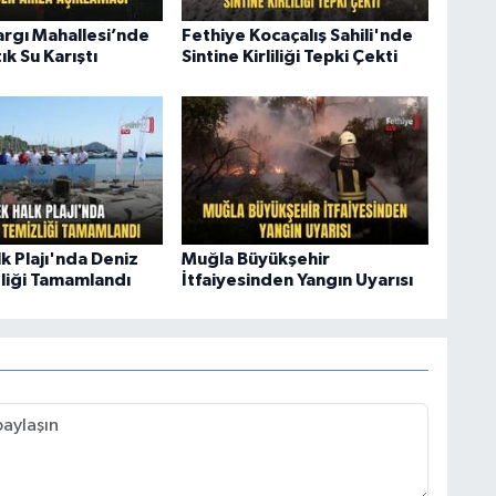
argı Mahallesi’nde
Fethiye Kocaçalış Sahili'nde
k Su Karıştı
Sintine Kirliliği Tepki Çekti
k Plajı'nda Deniz
Muğla Büyükşehir
zliği Tamamlandı
İtfaiyesinden Yangın Uyarısı