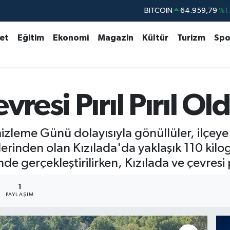
BITCOIN
64.959,79
%1.
DOLAR
47,7436
%0.
set
Eğitim
Ekonomi
Magazin
Kültür
Turizm
Spo
EURO
55,2510
%0.
STERLİN
64,4811
%0.
GRAM ALTIN
6660.55
%0.
vresi Pırıl Pırıl Ol
BİST100
13.779
%-
mizleme Günü dolayısıyla gönüllüler, ilçey
lerinden olan Kızılada'da yaklaşık 110 kilo
gerçekleştirilirken, Kızılada ve çevresi pır
1
PAYLAŞIM