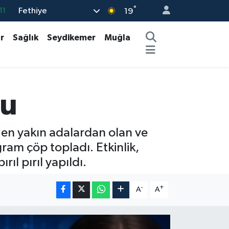
°
Fethiye
11
19
18
r
Sağlık
Seydikemer
Muğla
32
38
03
du
14
e en yakın adalardan olan ve
gram çöp topladı. Etkinlik,
ıl pırıl yapıldı.
-
+
A
A