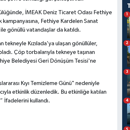
lüğünde, İMEAK Deniz Ticaret Odası Fethiye
1
k kampanyasına, Fethiye Kardelen Sanat
 ile gönüllü vatandaşlar da katıldı.
n tekneyle Kızılada'ya ulaşan gönüllüler,
2
pladı. Çöp torbalarıyla tekneye taşınan
ethiye Belediyesi Geri Dönüşüm Tesisi'ne
3
lararası Kıyı Temizleme Günü" nedeniyle
ıyla etkinlik düzenledik. Bu etkinliğe katılan
İfadelerini kullandı.
4
5