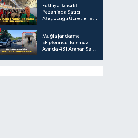
Fethiye İkinci El
Pazarı’nda Satıcı
Ataçocuğu Ücretlerin
Kaldırılmasını İstiyor
Muğla Jandarma
Ekiplerince Temmuz
Ayında 481 Aranan Şahıs
Yakalandı