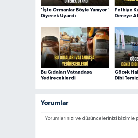
'İşte Ormanlar Böyle Yanıyor'
Fethiye K
Diyerek Uyardı
Dereye Atı
Bu Gıdaları Vatandaşa
Göcek Hal
Yedireceklerdi
Dibi Temi
Yorumlar