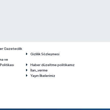
er Gazetecilik
Gizlilik Sözleşmesi
ma ve
olitikası
Haber düzeltme politikamız
İlan_verme
Yayın İlkelerimiz