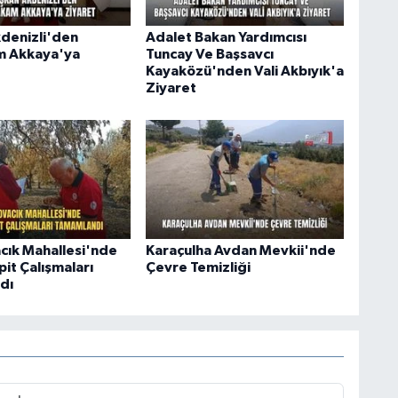
denizli'den
Adalet Bakan Yardımcısı
 Akkaya'ya
Tuncay Ve Başsavcı
Kayaközü'nden Vali Akbıyık'a
Ziyaret
ık Mahallesi'nde
Karaçulha Avdan Mevkii'nde
it Çalışmaları
Çevre Temizliği
dı