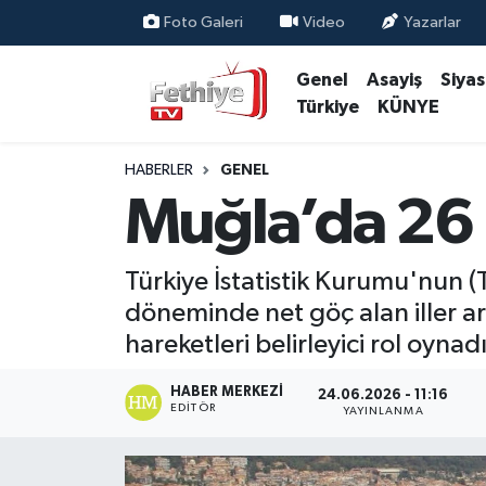
Foto Galeri
Video
Yazarlar
Genel
Asayiş
Siya
Genel
Muğla Nöbetçi Eczaneler
Türkiye
KÜNYE
Siyaset
Muğla Hava Durumu
HABERLER
GENEL
Asayiş
Muğla Namaz Vakitleri
Muğla’da 26 
Eğitim
Muğla Trafik Yoğunluk Haritası
Türkiye İstatistik Kurumu'nun (
Ekonomi
Süper Lig Puan Durumu ve Fikstür
döneminde net göç alan iller ar
hareketleri belirleyici rol oynadı
Kültür
Tüm Manşetler
HABER MERKEZI
24.06.2026 - 11:16
EDITÖR
Magazin
Son Dakika Haberleri
YAYINLANMA
Spor
Haber Arşivi