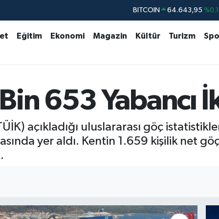
DOLAR
47,6006
%0.0
EURO
55,0250
%0.0
set
Eğitim
Ekonomi
Magazin
Kültür
Turizm
Spo
STERLİN
64,2398
%0.
GRAM ALTIN
6500.87
%0.1
BİST100
13.799
%7
Bin 653 Yabancı İ
TÜİK) açıkladığı uluslararası göç istatisti
asında yer aldı. Kentin 1.659 kişilik net 
.