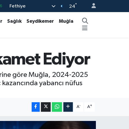
°
Fethiye
24
6
2
r
Sağlık
Seydikemer
Muğla
2
2
0
kamet Ediyor
klerine göre Muğla, 2024-2025
göç kazancında yabancı nüfus
-
+
A
A