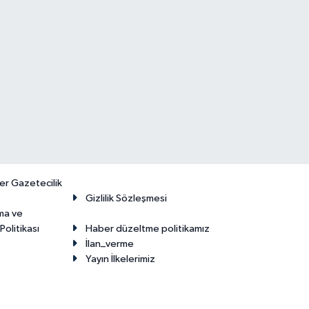
er Gazetecilik
Gizlilik Sözleşmesi
ma ve
olitikası
Haber düzeltme politikamız
İlan_verme
Yayın İlkelerimiz