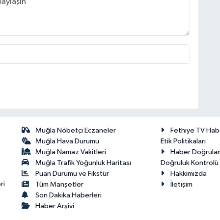
Muğla Nöbetçi Eczaneler
Fethiye TV Hab
Muğla Hava Durumu
Etik Politikaları
Muğla Namaz Vakitleri
Haber Doğrula
Muğla Trafik Yoğunluk Haritası
Doğruluk Kontrolü P
Puan Durumu ve Fikstür
Hakkımızda
ri
Tüm Manşetler
İletişim
Son Dakika Haberleri
Haber Arşivi