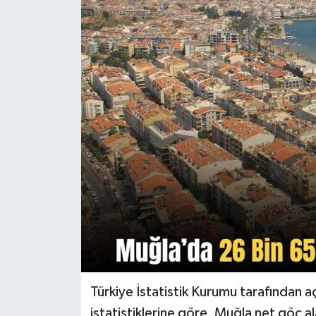
Turizm
Türkiye İstatistik Kurumu tarafından 
istatistiklerine göre, Muğla net göç ala