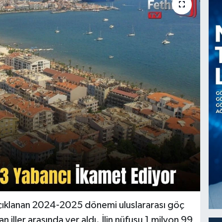
açıklanan 2024-2025 dönemi uluslararası göç
n iller arasında yer aldı. İlin nüfusu 1 milyon 99