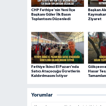
CHP Fethiye'nin Yeni İlçe
Başkan Ak
Başkanı Güler İlk Basın
Kaymakam
Toplantısını Düzenledi
Ziyaret
Fethiye İkinci El Pazarı’nda
Gökçeovac
Satıcı Ataçocuğu Ücretlerin
Hasar Tesp
Kaldırılmasını İstiyor
Tamamlan
Yorumlar