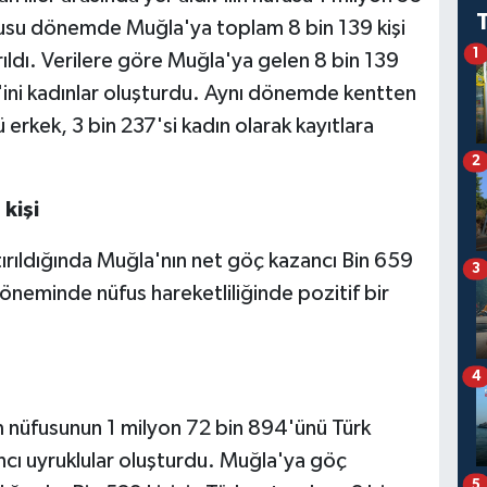
nusu dönemde Muğla'ya toplam 8 bin 139 kişi
1
rıldı. Verilere göre Muğla'ya gelen 8 bin 139
88'ini kadınlar oluşturdu. Aynı dönemde kentten
ü erkek, 3 bin 237'si kadın olarak kayıtlara
2
kişi
ırıldığında Muğla'nın net göç kazancı Bin 659
3
neminde nüfus hareketliliğinde pozitif bir
4
m nüfusunun 1 milyon 72 bin 894'ünü Türk
ncı uyruklular oluşturdu. Muğla'ya göç
5