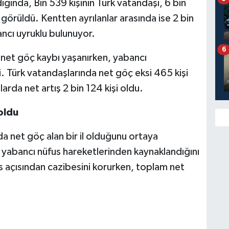
ğında, Bin 539 kişinin Türk vatandaşı, 6 bin
 görüldü. Kentten ayrılanlar arasında ise 2 bin
ncı uyruklu bulunuyor.
6
 net göç kaybı yaşanırken, yabancı
i. Türk vatandaşlarında net göç eksi 465 kişi
arda net artış 2 bin 124 kişi oldu.
oldu
a net göç alan bir il olduğunu ortaya
yabancı nüfus hareketlerinden kaynaklandığını
s açısından cazibesini korurken, toplam net