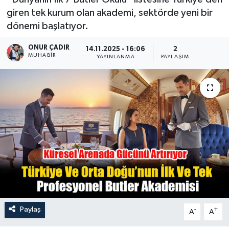
giren tek kurum olan akademi, sektörde yeni bir
Turizm
dönemi başlatıyor.
ONUR ÇADIR
14.11.2025 - 16:06
2
MUHABİR
YAYINLANMA
PAYLAŞIM
Paylaş
-
+
A
A