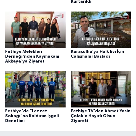
Kurtarıldı
Fethiye Melekleri
Karaçulha’ya Halk Evi İçin
Derneği'nden Kaymakam
Çalışmalar Başladı
Akkaya'ya Ziyaret
Fethiye'de "Lezzet
Fethiye TV'den Ahmet Yasin
Sokağı"na Kaldırım İşgali
Çolak'a Hayırlı Olsun
Denetimi
Ziyareti