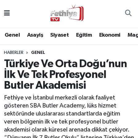
Genel
Muğla Nöbetçi Eczaneler
Genel
Asayiş
Siyaset
Eğitim
Ekonomi
Mag
Siyaset
Muğla Hava Durumu
HABERLER
GENEL
Asayiş
Muğla Namaz Vakitleri
Türkiye Ve Orta Doğu’nun
Eğitim
Muğla Trafik Yoğunluk Haritası
İlk Ve Tek Profesyonel
Butler Akademisi
Ekonomi
Süper Lig Puan Durumu ve Fikstür
Fethiye ve İstanbul merkezli olarak faaliyet
Kültür
Tüm Manşetler
gösteren SBA Butler Academy, lüks hizmet
sektöründe uluslararası standartlarda eğitim
Magazin
Son Dakika Haberleri
veren bölgenin ilk ve tek profesyonel butler
akademisi olarak küresel arenada dikkat çekiyor.
Spor
Haber Arşivi
“Dünyanın İlk 7 Butler Okulu” listesine Türkiye’den