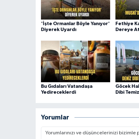
'İşte Ormanlar Böyle Yanıyor'
Fethiye K
Diyerek Uyardı
Dereye Atı
Bu Gıdaları Vatandaşa
Göcek Hal
Yedireceklerdi
Dibi Temi
Yorumlar