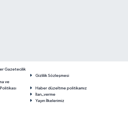
er Gazetecilik
Gizlilik Sözleşmesi
ma ve
olitikası
Haber düzeltme politikamız
İlan_verme
Yayın İlkelerimiz