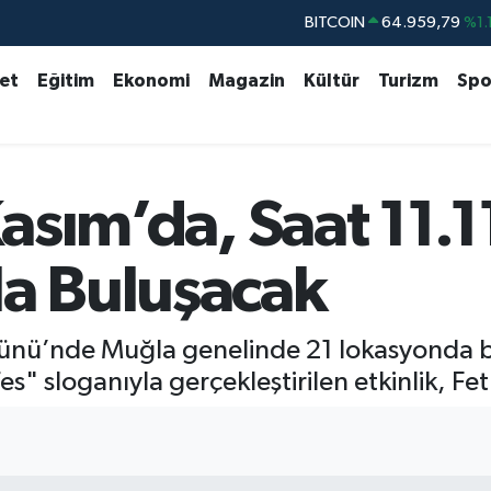
BITCOIN
64.959,79
%1.
DOLAR
47,7436
%0.1
set
Eğitim
Ekonomi
Magazin
Kültür
Turizm
Spo
EURO
55,2510
%0.3
STERLİN
64,4811
%0.3
GRAM ALTIN
6660.55
%0.0
Kasım’da, Saat 11.1
BİST100
13.779
%-1
la Buluşacak
Günü’nde Muğla genelinde 21 lokasyonda bi
" sloganıyla gerçekleştirilen etkinlik, Fet