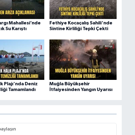
argı Mahallesi’nde
Fethiye Kocaçalış Sahili'nde
k Su Karıştı
Sintine Kirliliği Tepki Çekti
k Plajı'nda Deniz
Muğla Büyükşehir
zliği Tamamlandı
İtfaiyesinden Yangın Uyarısı