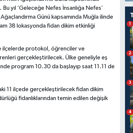
k. Bu yıl ‘Geleceğe Nefes İnsanlığa Nefes’
lli Ağaçlandırma Günü kapsamında Muğla ilinde
1
am 38 lokasyonda fidan dikim etkinliği
e ilçelerde protokol, öğrenciler ve
2
renleri gerçekleştirilecek. Ülke geneliyle eş
rinde program 10.30 da başlayıp saat 11.11 de
3
ki 11 ilçede gerçekleştirilecek fidan dikim
lüğü fidanlıklarından temin edilen değişik
4