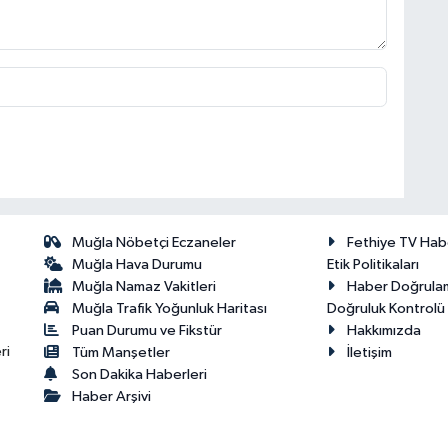
Muğla Nöbetçi Eczaneler
Fethiye TV Hab
Muğla Hava Durumu
Etik Politikaları
Muğla Namaz Vakitleri
Haber Doğrula
Muğla Trafik Yoğunluk Haritası
Doğruluk Kontrolü P
Puan Durumu ve Fikstür
Hakkımızda
ri
Tüm Manşetler
İletişim
Son Dakika Haberleri
Haber Arşivi