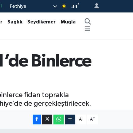
°
Fethiye
11
34
8
r
Sağlık
Seydikemer
Muğla
2
8
3
1’de Binlerce
4
nlerce fidan toprakla
hiye’de de gerçekleştirilecek.
-
+
A
A