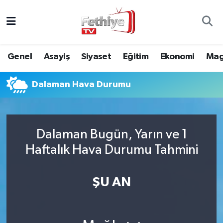
Genel
Muğla Nöbetçi Eczaneler
Genel
Asayiş
Siyaset
Eğitim
Ekonomi
Mag
Siyaset
Muğla Hava Durumu
Dalaman Hava Durumu
Asayiş
Muğla Namaz Vakitleri
Eğitim
Muğla Trafik Yoğunluk Haritası
Dalaman Bugün, Yarın ve 1
Ekonomi
Süper Lig Puan Durumu ve Fikstür
Haftalık Hava Durumu Tahmini
Kültür
Tüm Manşetler
ŞU AN
Magazin
Son Dakika Haberleri
Spor
Haber Arşivi