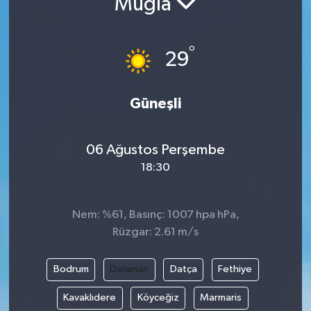
Muğla
Turizm
°
29
Güneşli
06 Ağustos Perşembe
18:30
Nem: %61, Basınç: 1007 hpa hPa,
Rüzgar: 2.61 m/s
Bodrum
Dalaman
Datça
Fethiye
Kavaklıdere
Köyceğiz
Marmaris