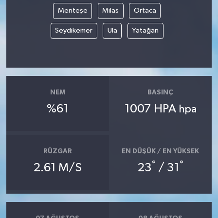
Menteşe
Milas
Ortaca
Seydikemer
Ula
Yatağan
NEM
BASINÇ
%61
1007 HPA
hpa
RÜZGAR
EN DÜŞÜK / EN YÜKSEK
°
°
2.61 M/S
23
/ 31