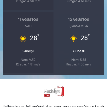
Rüzgar: 4.50 m/s
Rüzgar: 4.61 m/s
11 AĞUSTOS
12 AĞUSTOS
SALI
ÇARŞAMBA
°
°
28
28
Güneşli
Güneşli
Nem: %52
Nem: %55
Rüzgar: 4.81 m/s
Rüzgar: 4.50 m/s
fethiyetvcom, fethiye'nin haber, spor, program ve eğlence kanalı