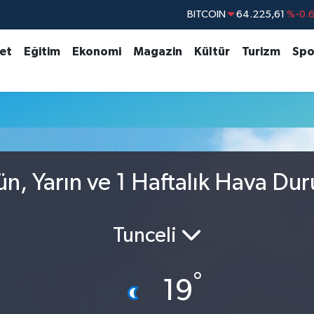
BITCOIN
64.225,61
%-0.
DOLAR
47,7143
%0.
set
Eğitim
Ekonomi
Magazin
Kültür
Turizm
Spo
EURO
55,0317
%-0.
STERLİN
64,2463
%0.
GRAM ALTIN
6510.40
%0.4
BİST100
13.799
%7
ün, Yarın ve 1 Haftalık Hava Du
Tunceli
°
19