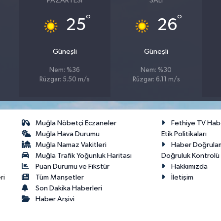
PAZARTESI
SALI
°
°
25
26
Güneşli
Güneşli
Nem: %36
Nem: %30
Rüzgar: 5.50 m/s
Rüzgar: 6.11 m/s
Muğla Nöbetçi Eczaneler
Fethiye TV Hab
Muğla Hava Durumu
Etik Politikaları
Muğla Namaz Vakitleri
Haber Doğrula
Muğla Trafik Yoğunluk Haritası
Doğruluk Kontrolü P
Puan Durumu ve Fikstür
Hakkımızda
ri
Tüm Manşetler
İletişim
Son Dakika Haberleri
Haber Arşivi