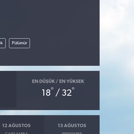
ek
Pülümür
EN DÜŞÜK / EN YÜKSEK
°
°
18
/ 32
12 AĞUSTOS
13 AĞUSTOS