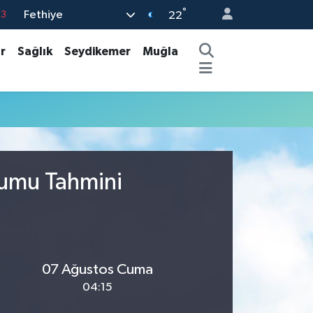
°
Fethiye
63
22
16
r
Sağlık
Seydikemer
Muğla
02
07
5
0
rumu Tahmini
07 Ağustos Cuma
04:15