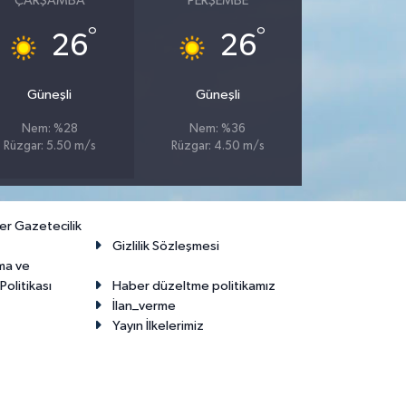
ÇARŞAMBA
PERŞEMBE
°
°
26
26
Güneşli
Güneşli
Nem: %28
Nem: %36
Rüzgar: 5.50 m/s
Rüzgar: 4.50 m/s
er Gazetecilik
Gizlilik Sözleşmesi
ma ve
olitikası
Haber düzeltme politikamız
İlan_verme
Yayın İlkelerimiz