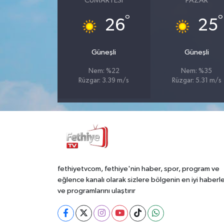
CUMARTESI
PAZAR
°
°
26
25
Güneşli
Güneşli
Nem: %22
Nem: %35
Rüzgar: 3.39 m/s
Rüzgar: 5.31 m/s
fethiyetvcom, fethiye'nin haber, spor, program ve
eğlence kanalı olarak sizlere bölgenin en iyi haberle
ve programlarını ulaştırır