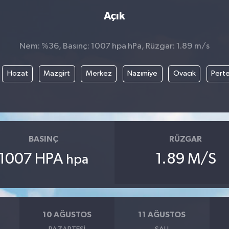
Açık
Nem: %36, Basınç: 1007 hpa hPa, Rüzgar: 1.89 m/s
Hozat
Mazgirt
Merkez
Nazımiye
Ovacık
Pert
BASINÇ
RÜZGAR
1007 HPA
1.89 M/S
hpa
10 AĞUSTOS
11 AĞUSTOS