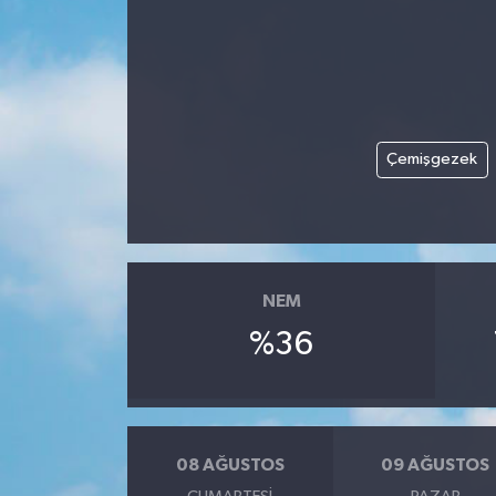
Turizm
Çemişgezek
NEM
%36
08 AĞUSTOS
09 AĞUSTOS