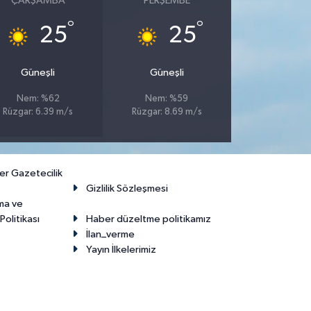
ÇARŞAMBA
PERŞEMBE
°
°
25
25
Güneşli
Güneşli
Nem: %62
Nem: %59
Rüzgar: 6.39 m/s
Rüzgar: 8.69 m/s
er Gazetecilik
Gizlilik Sözleşmesi
ma ve
olitikası
Haber düzeltme politikamız
İlan_verme
Yayın İlkelerimiz