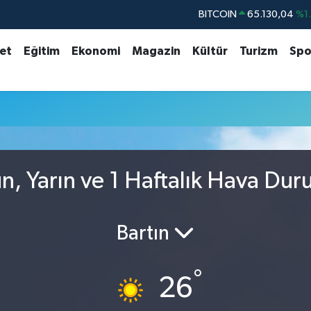
BITCOIN
65.130,04
%1
DOLAR
47,7106
%0.
set
Eğitim
Ekonomi
Magazin
Kültür
Turizm
Spo
EURO
55,1652
%0.
STERLİN
64,4046
%0.
GRAM ALTIN
6618.49
%2.
BİST100
13.773
%-
n, Yarın ve 1 Haftalık Hava Du
Bartın
°
26