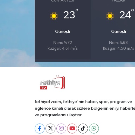
CUMARTESI
PAZAR
°
°
23
24
Güneşli
Güneşli
Nem: %72
Nem: %68
Rüzgar: 4.61 m/s
Rüzgar: 4.50 m/s
fethiyetvcom, fethiye'nin haber, spor, program ve
eğlence kanalı olarak sizlere bölgenin en iyi haberle
ve programlarını ulaştırır