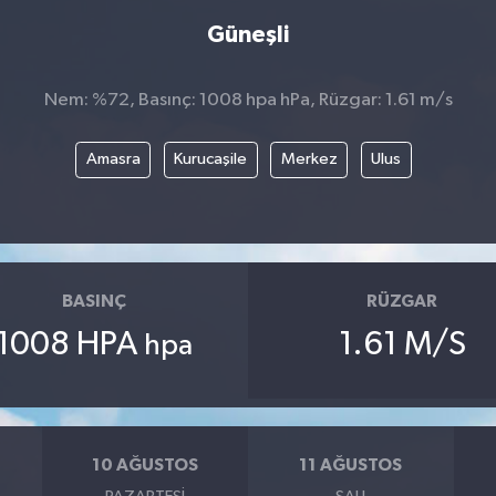
Güneşli
Nem: %72, Basınç: 1008 hpa hPa, Rüzgar: 1.61 m/s
Amasra
Kurucaşile
Merkez
Ulus
BASINÇ
RÜZGAR
1008 HPA
1.61 M/S
hpa
10 AĞUSTOS
11 AĞUSTOS