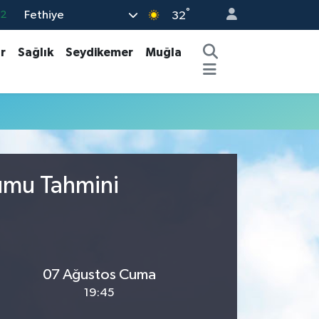
°
Fethiye
.2
32
17
r
Sağlık
Seydikemer
Muğla
27
35
12
19
rumu Tahmini
07 Ağustos Cuma
19:45