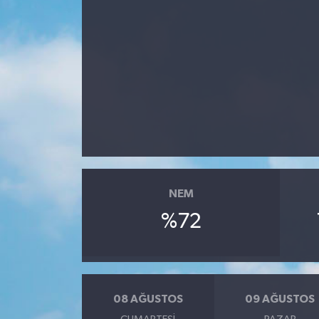
Turizm
NEM
%72
08 AĞUSTOS
09 AĞUSTOS