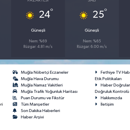
PAZARTESI
SALI
°
°
24
25
Güneşli
Güneşli
Nem: %69
Nem: %65
Rüzgar: 4.81 m/s
Rüzgar: 6.00 m/s
Muğla Nöbetçi Eczaneler
Fethiye TV Hab
Muğla Hava Durumu
Etik Politikaları
Muğla Namaz Vakitleri
Haber Doğrula
Muğla Trafik Yoğunluk Haritası
Doğruluk Kontrolü P
Puan Durumu ve Fikstür
Hakkımızda
ri
Tüm Manşetler
İletişim
Son Dakika Haberleri
Haber Arşivi