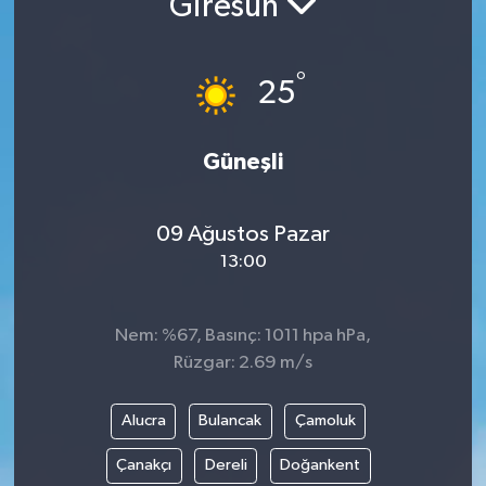
Giresun
Turizm
°
25
Güneşli
09 Ağustos Pazar
13:00
Nem: %67, Basınç: 1011 hpa hPa,
Rüzgar: 2.69 m/s
Alucra
Bulancak
Çamoluk
Çanakçı
Dereli
Doğankent