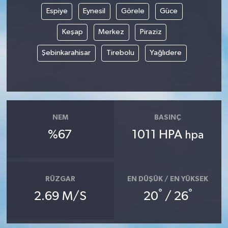
Espiye
Eynesil
Görele
Güce
Keşap
Merkez
Piraziz
Şebinkarahisar
Tirebolu
Yağlıdere
NEM
BASINÇ
%67
1011 HPA
hpa
RÜZGAR
EN DÜŞÜK / EN YÜKSEK
°
°
2.69 M/S
20
/ 26