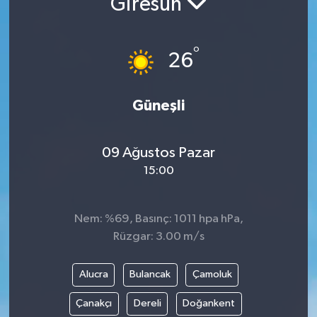
Giresun
Turizm
°
26
Güneşli
09 Ağustos Pazar
15:00
Nem: %69, Basınç: 1011 hpa hPa,
Rüzgar: 3.00 m/s
Alucra
Bulancak
Çamoluk
Çanakçı
Dereli
Doğankent