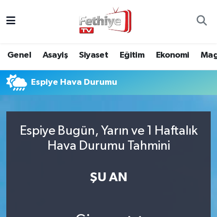
Genel
Muğla Nöbetçi Eczaneler
Genel
Asayiş
Siyaset
Eğitim
Ekonomi
Mag
Siyaset
Muğla Hava Durumu
Espiye Hava Durumu
Asayiş
Muğla Namaz Vakitleri
Eğitim
Muğla Trafik Yoğunluk Haritası
Espiye Bugün, Yarın ve 1 Haftalık
Ekonomi
Süper Lig Puan Durumu ve Fikstür
Hava Durumu Tahmini
Kültür
Tüm Manşetler
ŞU AN
Magazin
Son Dakika Haberleri
Spor
Haber Arşivi