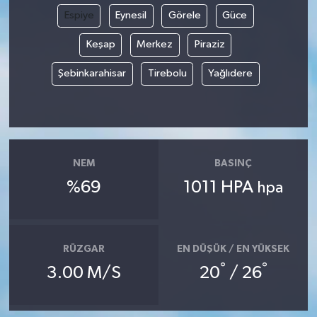
Espiye
Eynesil
Görele
Güce
Keşap
Merkez
Piraziz
Şebinkarahisar
Tirebolu
Yağlıdere
NEM
BASINÇ
%69
1011 HPA
hpa
RÜZGAR
EN DÜŞÜK / EN YÜKSEK
°
°
3.00 M/S
20
/ 26