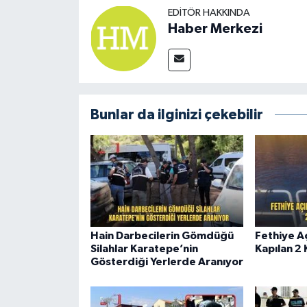
EDITÖR HAKKINDA
Haber Merkezi
Bunlar da ilginizi çekebilir
Hain Darbecilerin Gömdüğü
Fethiye Aç
Silahlar Karatepe’nin
Kapılan 2 K
Gösterdiği Yerlerde Aranıyor