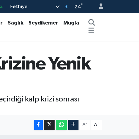
°
2
Fethiye
24
7
r
Sağlık
Seydikemer
Muğla
7
5
9
rizine Yenik
9
irdiği kalp krizi sonrası
-
+
A
A