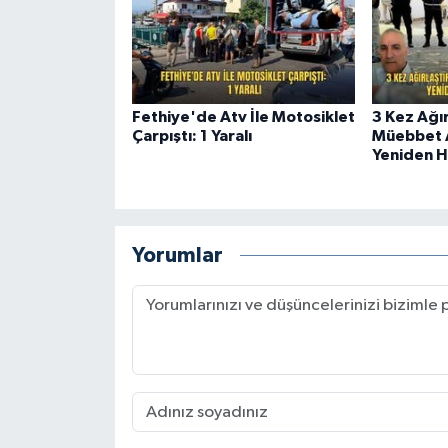
Fethiye'de Atv İle Motosiklet
3 Kez Ağır
Çarpıştı: 1 Yaralı
Müebbet 
Yeniden H
Yorumlar