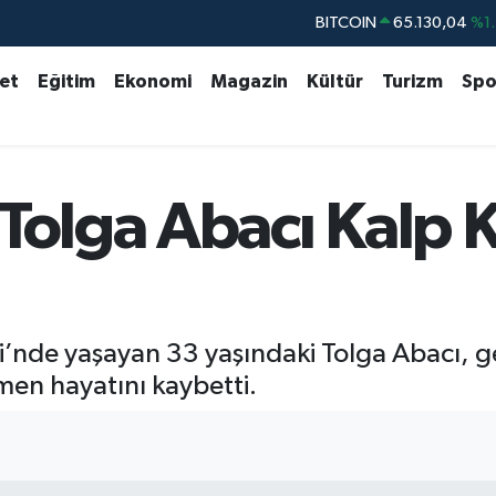
BITCOIN
65.130,04
%1.
DOLAR
47,7106
%0.1
set
Eğitim
Ekonomi
Magazin
Kültür
Turizm
Spo
EURO
55,1652
%0.2
STERLİN
64,4046
%0.3
GRAM ALTIN
6648.99
%2.5
Tolga Abacı Kalp K
BİST100
13.773
%-1
’nde yaşayan 33 yaşındaki Tolga Abacı, geç
en hayatını kaybetti.