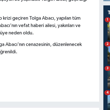
p krizi geçiren Tolga Abacı, yapılan tüm
1
cı'nın vefat haberi ailesi, yakınları ve
tüye neden oldu.
lga Abacı'nın cenazesinin, düzenlenecek
2
ğrenildi.
3
4