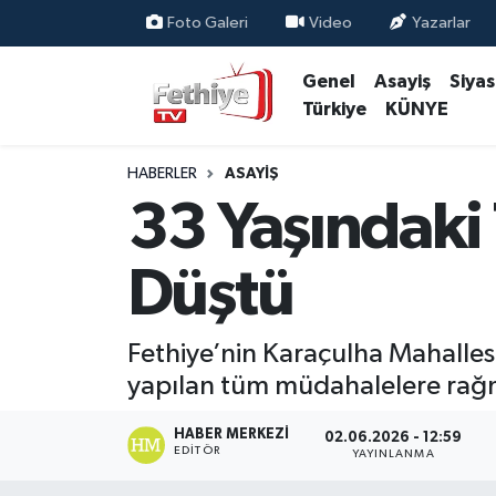
Foto Galeri
Video
Yazarlar
Genel
Asayiş
Siya
Genel
Muğla Nöbetçi Eczaneler
Türkiye
KÜNYE
Siyaset
Muğla Hava Durumu
HABERLER
ASAYIŞ
Asayiş
Muğla Namaz Vakitleri
33 Yaşındaki 
Eğitim
Muğla Trafik Yoğunluk Haritası
Düştü
Ekonomi
Süper Lig Puan Durumu ve Fikstür
Fethiye’nin Karaçulha Mahallesi
Kültür
Tüm Manşetler
yapılan tüm müdahalelere rağm
Magazin
Son Dakika Haberleri
HABER MERKEZI
02.06.2026 - 12:59
EDITÖR
YAYINLANMA
Spor
Haber Arşivi