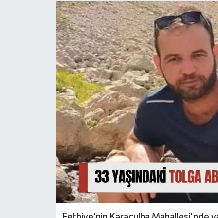
Turizm
Fethiye’nin Karaçulha Mahallesi'nde y