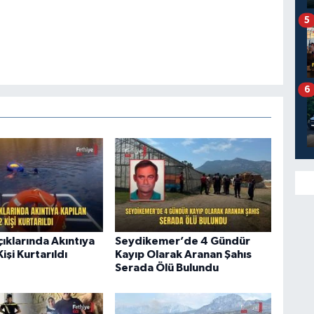
5
6
ıklarında Akıntıya
Seydikemer’de 4 Gündür
işi Kurtarıldı
Kayıp Olarak Aranan Şahıs
Serada Ölü Bulundu