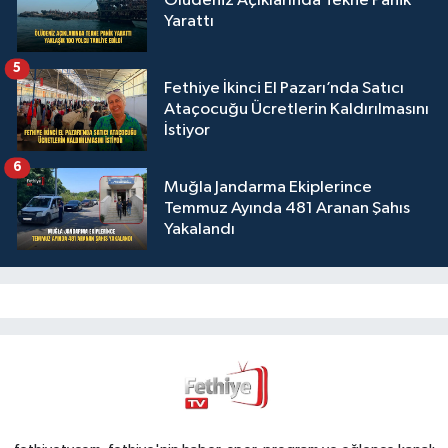
Ölüdeniz Açıklarında Tekne Panik
Yarattı
5
Fethiye İkinci El Pazarı’nda Satıcı
Ataçocuğu Ücretlerin Kaldırılmasını
İstiyor
6
Muğla Jandarma Ekiplerince
Temmuz Ayında 481 Aranan Şahıs
Yakalandı