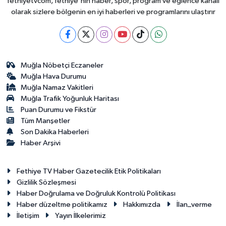
fethiyetvcom, fethiye'nin haber, spor, program ve eğlence kanalı
olarak sizlere bölgenin en iyi haberleri ve programlarını ulaştırır
Muğla Nöbetçi Eczaneler
Muğla Hava Durumu
Muğla Namaz Vakitleri
Muğla Trafik Yoğunluk Haritası
Puan Durumu ve Fikstür
Tüm Manşetler
Son Dakika Haberleri
Haber Arşivi
Fethiye TV Haber Gazetecilik Etik Politikaları
Gizlilik Sözleşmesi
Haber Doğrulama ve Doğruluk Kontrolü Politikası
Haber düzeltme politikamız
Hakkımızda
İlan_verme
İletişim
Yayın İlkelerimiz