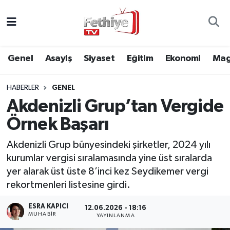
Genel
Muğla Nöbetçi Eczaneler
Genel
Asayiş
Siyaset
Eğitim
Ekonomi
Mag
Siyaset
Muğla Hava Durumu
HABERLER
GENEL
Asayiş
Muğla Namaz Vakitleri
Akdenizli Grup’tan Vergide
Eğitim
Muğla Trafik Yoğunluk Haritası
Örnek Başarı
Ekonomi
Süper Lig Puan Durumu ve Fikstür
Akdenizli Grup bünyesindeki şirketler, 2024 yılı
kurumlar vergisi sıralamasında yine üst sıralarda
Kültür
Tüm Manşetler
yer alarak üst üste 8’inci kez Seydikemer vergi
rekortmenleri listesine girdi.
Magazin
Son Dakika Haberleri
ESRA KAPICI
12.06.2026 - 18:16
MUHABİR
YAYINLANMA
Spor
Haber Arşivi