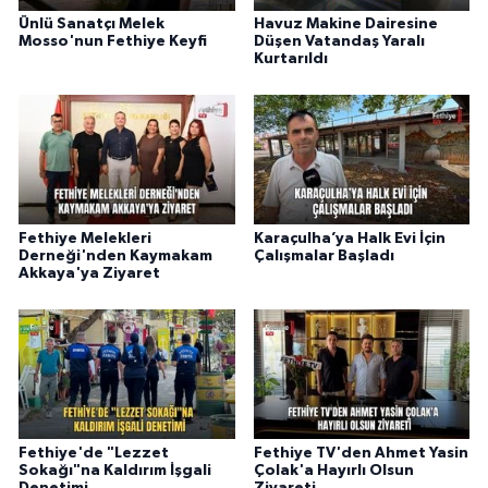
Ünlü Sanatçı Melek
Havuz Makine Dairesine
Mosso'nun Fethiye Keyfi
Düşen Vatandaş Yaralı
Kurtarıldı
Fethiye Melekleri
Karaçulha’ya Halk Evi İçin
Derneği'nden Kaymakam
Çalışmalar Başladı
Akkaya'ya Ziyaret
Fethiye'de "Lezzet
Fethiye TV'den Ahmet Yasin
Sokağı"na Kaldırım İşgali
Çolak'a Hayırlı Olsun
Denetimi
Ziyareti