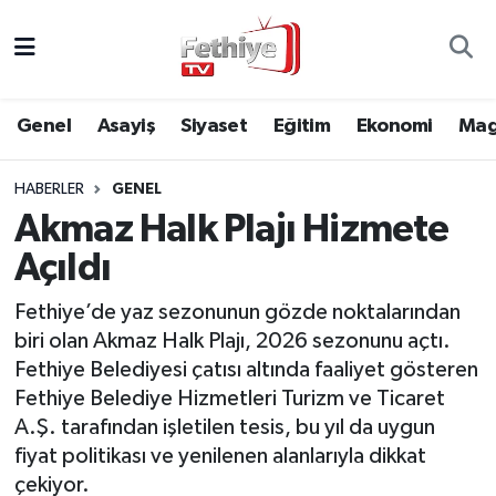
Genel
Muğla Nöbetçi Eczaneler
Genel
Asayiş
Siyaset
Eğitim
Ekonomi
Mag
Siyaset
Muğla Hava Durumu
HABERLER
GENEL
Asayiş
Muğla Namaz Vakitleri
Akmaz Halk Plajı Hizmete
Eğitim
Muğla Trafik Yoğunluk Haritası
Açıldı
Ekonomi
Süper Lig Puan Durumu ve Fikstür
Fethiye’de yaz sezonunun gözde noktalarından
biri olan Akmaz Halk Plajı, 2026 sezonunu açtı.
Kültür
Tüm Manşetler
Fethiye Belediyesi çatısı altında faaliyet gösteren
Fethiye Belediye Hizmetleri Turizm ve Ticaret
Magazin
Son Dakika Haberleri
A.Ş. tarafından işletilen tesis, bu yıl da uygun
fiyat politikası ve yenilenen alanlarıyla dikkat
Spor
Haber Arşivi
çekiyor.