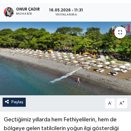
ONUR ÇADIR
Turizm
16.05.2026 - 11:31
MUHABİR
YAYINLANMA
Paylaş
-
+
A
A
Geçtiğimiz yıllarda hem Fethiyelilerin, hem de
bölgeye gelen tatilcilerin yoğun ilgi gösterdiği