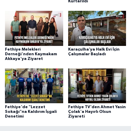
Kurtarıldı
Fethiye Melekleri
Karaçulha’ya Halk Evi İçin
Derneği'nden Kaymakam
Çalışmalar Başladı
Akkaya'ya Ziyaret
Fethiye'de "Lezzet
Fethiye TV'den Ahmet Yasin
Sokağı"na Kaldırım İşgali
Çolak'a Hayırlı Olsun
Denetimi
Ziyareti