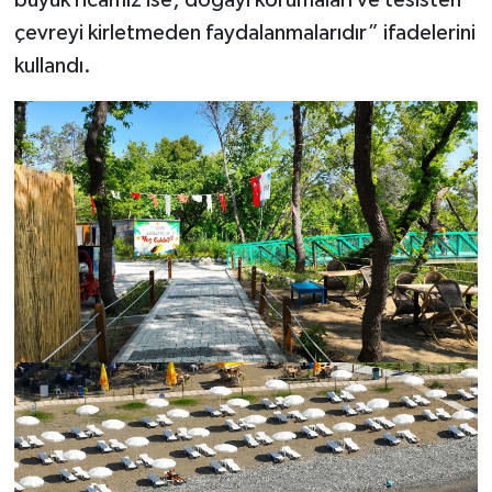
büyük ricamız ise; doğayı korumaları ve tesisten
çevreyi kirletmeden faydalanmalarıdır” ifadelerini
kullandı.