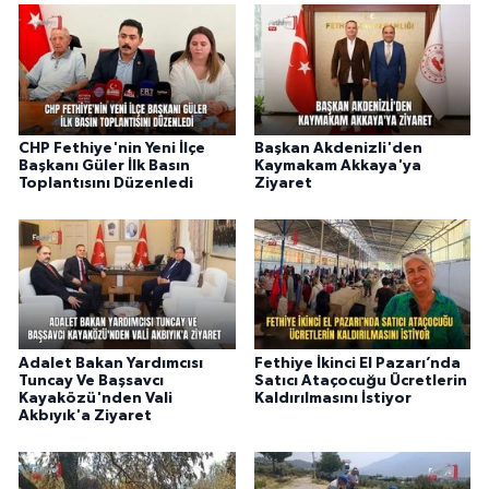
CHP Fethiye'nin Yeni İlçe
Başkan Akdenizli'den
Başkanı Güler İlk Basın
Kaymakam Akkaya'ya
Toplantısını Düzenledi
Ziyaret
Adalet Bakan Yardımcısı
Fethiye İkinci El Pazarı’nda
Tuncay Ve Başsavcı
Satıcı Ataçocuğu Ücretlerin
Kayaközü'nden Vali
Kaldırılmasını İstiyor
Akbıyık'a Ziyaret