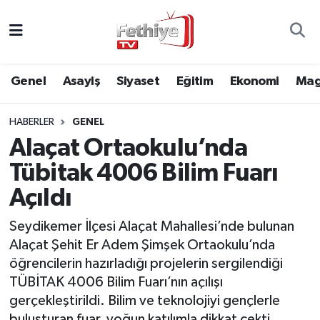
Genel
Muğla Nöbetçi Eczaneler
Genel
Asayiş
Siyaset
Eğitim
Ekonomi
Mag
Siyaset
Muğla Hava Durumu
HABERLER
GENEL
Asayiş
Muğla Namaz Vakitleri
Alaçat Ortaokulu’nda
Eğitim
Muğla Trafik Yoğunluk Haritası
Tübitak 4006 Bilim Fuarı
Açıldı
Ekonomi
Süper Lig Puan Durumu ve Fikstür
Seydikemer İlçesi Alaçat Mahallesi’nde bulunan
Kültür
Tüm Manşetler
Alaçat Şehit Er Adem Şimşek Ortaokulu’nda
öğrencilerin hazırladığı projelerin sergilendiği
Magazin
Son Dakika Haberleri
TÜBİTAK 4006 Bilim Fuarı’nın açılışı
gerçekleştirildi. Bilim ve teknolojiyi gençlerle
Spor
Haber Arşivi
buluşturan fuar, yoğun katılımla dikkat çekti.