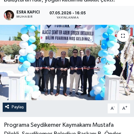
Turizm
ESRA KAPICI
07.05.2026 - 16:05
MUHABİR
YAYINLANMA
Paylaş
-
+
A
A
Programa Seydikemer Kaymakamı Mustafa