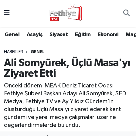
Genel
Muğla Nöbetçi Eczaneler
Genel
Asayiş
Siyaset
Eğitim
Ekonomi
Mag
Siyaset
Muğla Hava Durumu
HABERLER
GENEL
Asayiş
Muğla Namaz Vakitleri
Ali Somyürek, Üçlü Masa'yı
Eğitim
Muğla Trafik Yoğunluk Haritası
Ziyaret Etti
Ekonomi
Süper Lig Puan Durumu ve Fikstür
Önceki dönem İMEAK Deniz Ticaret Odası
Fethiye Şubesi Başkan Adayı Ali Somyürek, SED
Kültür
Tüm Manşetler
Medya, Fethiye TV ve Ay Yıldız Gündem'in
oluşturduğu Üçlü Masa'yı ziyaret ederek kent
Magazin
Son Dakika Haberleri
gündemi ve yerel medya çalışmaları üzerine
değerlendirmelerde bulundu.
Spor
Haber Arşivi