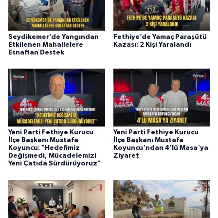
Seydikemer’de Yangından
Fethiye’de Yamaç Paraşütü
Etkilenen Mahallelere
Kazası: 2 Kişi Yaralandı
Esnaftan Destek
Yeni Parti Fethiye Kurucu
Yeni Parti Fethiye Kurucu
İlçe Başkanı Mustafa
İlçe Başkanı Mustafa
Koyuncu: "Hedefimiz
Koyuncu'ndan 4'lü Masa'ya
Değişmedi, Mücadelemizi
Ziyaret
Yeni Çatıda Sürdürüyoruz"