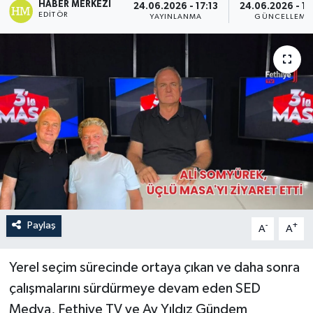
HABER MERKEZI
24.06.2026 - 17:13
24.06.2026 - 17
EDITÖR
YAYINLANMA
GÜNCELLEME
Turizm
Paylaş
-
+
A
A
Yerel seçim sürecinde ortaya çıkan ve daha sonra
çalışmalarını sürdürmeye devam eden SED
Medya, Fethiye TV ve Ay Yıldız Gündem