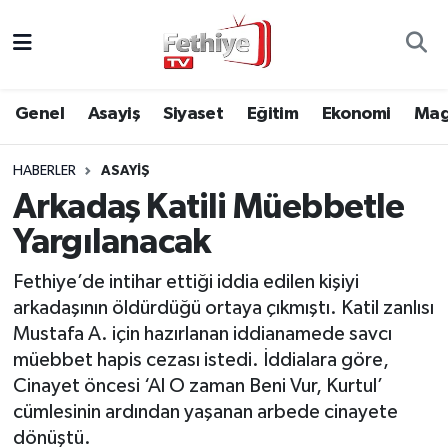
Genel
Muğla Nöbetçi Eczaneler
Genel
Asayiş
Siyaset
Eğitim
Ekonomi
Mag
Siyaset
Muğla Hava Durumu
HABERLER
ASAYIŞ
Asayiş
Muğla Namaz Vakitleri
Arkadaş Katili Müebbetle
Eğitim
Muğla Trafik Yoğunluk Haritası
Yargılanacak
Ekonomi
Süper Lig Puan Durumu ve Fikstür
Fethiye’de intihar ettiği iddia edilen kişiyi
arkadaşının öldürdüğü ortaya çıkmıştı. Katil zanlısı
Kültür
Tüm Manşetler
Mustafa A. için hazırlanan iddianamede savcı
müebbet hapis cezası istedi. İddialara göre,
Magazin
Son Dakika Haberleri
Cinayet öncesi ‘Al O zaman Beni Vur, Kurtul’
cümlesinin ardından yaşanan arbede cinayete
Spor
Haber Arşivi
dönüştü.