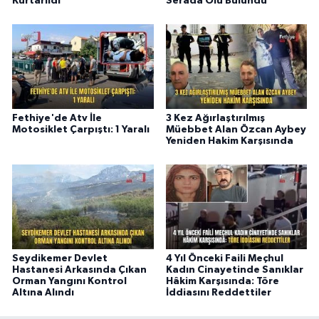
Kurtarıldı
Serada Ölü Bulundu
Fethiye'de Atv İle
3 Kez Ağırlaştırılmış
Motosiklet Çarpıştı: 1 Yaralı
Müebbet Alan Özcan Aybey
Yeniden Hakim Karşısında
Seydikemer Devlet
4 Yıl Önceki Faili Meçhul
Hastanesi Arkasında Çıkan
Kadın Cinayetinde Sanıklar
Orman Yangını Kontrol
Hâkim Karşısında: Töre
Altına Alındı
İddiasını Reddettiler