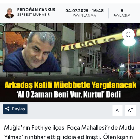
ERDOĞAN CANKUŞ
Turizm
04.07.2025 - 16:48
5
SERBEST MUHABIR
YAYINLANMA
PAYLAŞIM
Paylaş
-
+
A
A
Muğla'nın Fethiye ilçesi Foça Mahallesi’nde Mutlu
Yılmaz’ın intihar ettiği iddia edilmişti. Ölen kişinin