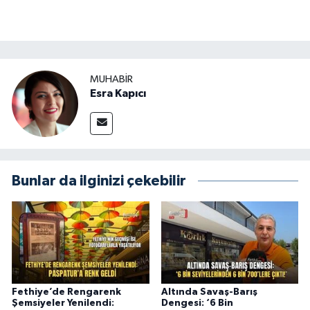
MUHABİR
Esra Kapıcı
Bunlar da ilginizi çekebilir
Fethiye’de Rengarenk
Altında Savaş-Barış
Şemsiyeler Yenilendi:
Dengesi: ‘6 Bin