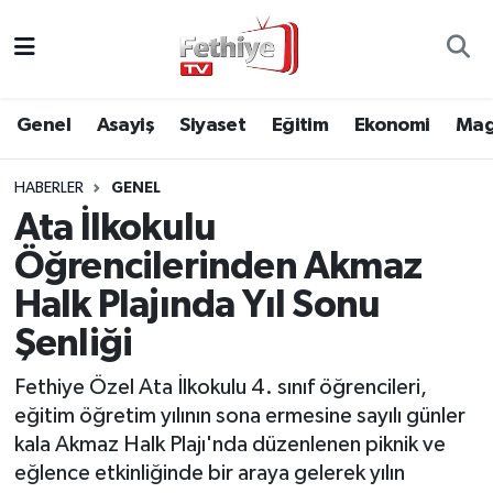
Genel
Muğla Nöbetçi Eczaneler
Genel
Asayiş
Siyaset
Eğitim
Ekonomi
Mag
Siyaset
Muğla Hava Durumu
HABERLER
GENEL
Asayiş
Muğla Namaz Vakitleri
Ata İlkokulu
Eğitim
Muğla Trafik Yoğunluk Haritası
Öğrencilerinden Akmaz
Halk Plajında Yıl Sonu
Ekonomi
Süper Lig Puan Durumu ve Fikstür
Şenliği
Kültür
Tüm Manşetler
Fethiye Özel Ata İlkokulu 4. sınıf öğrencileri,
eğitim öğretim yılının sona ermesine sayılı günler
Magazin
Son Dakika Haberleri
kala Akmaz Halk Plajı'nda düzenlenen piknik ve
eğlence etkinliğinde bir araya gelerek yılın
Spor
Haber Arşivi