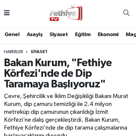
Genel
Muğla Nöbetçi Eczaneler
Genel
Asayiş
Siyaset
Eğitim
Ekonomi
Mag
Siyaset
Muğla Hava Durumu
HABERLER
SIYASET
Asayiş
Muğla Namaz Vakitleri
Bakan Kurum, "Fethiye
Eğitim
Muğla Trafik Yoğunluk Haritası
Körfezi'nde de Dip
Taramaya Başlıyoruz"
Ekonomi
Süper Lig Puan Durumu ve Fikstür
Çevre, Şehircilik ve İklim Değişikliği Bakanı Murat
Kültür
Tüm Manşetler
Kurum, dip çamuru temizliği ile 2.4 milyon
metreküp dip çamurunun çıkarıldığı İzmit
Magazin
Son Dakika Haberleri
Körfezi’ne dalış gerçekleştirdi. Bakan Kurum,
Fethiye Körfezi'nde de dip tarama çalışmalarına
Spor
Haber Arşivi
başlayacaklarını duyurdu.