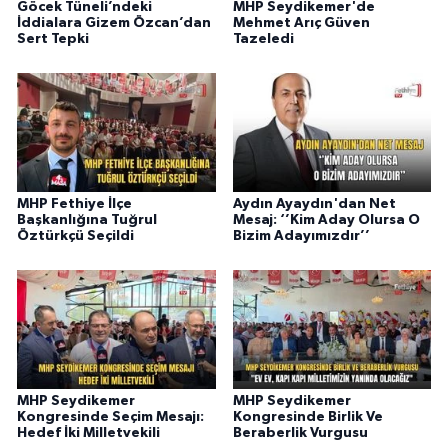
Göcek Tüneli’ndeki
MHP Seydikemer'de
İddialara Gizem Özcan’dan
Mehmet Arıç Güven
Sert Tepki
Tazeledi
MHP Fethiye İlçe
Aydın Ayaydın'dan Net
Başkanlığına Tuğrul
Mesaj: ‘’Kim Aday Olursa O
Öztürkçü Seçildi
Bizim Adayımızdır’’
MHP Seydikemer
MHP Seydikemer
Kongresinde Seçim Mesajı:
Kongresinde Birlik Ve
Hedef İki Milletvekili
Beraberlik Vurgusu