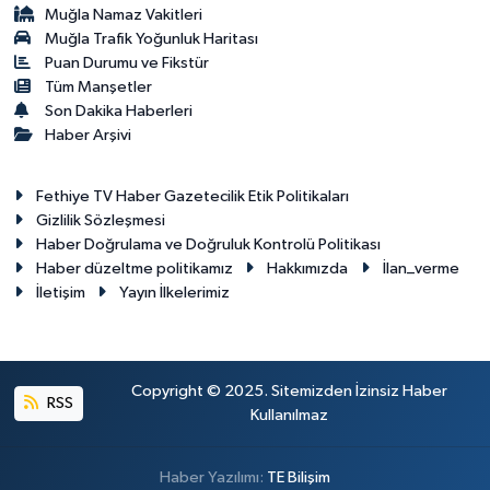
Muğla Namaz Vakitleri
Muğla Trafik Yoğunluk Haritası
Puan Durumu ve Fikstür
Tüm Manşetler
Son Dakika Haberleri
Haber Arşivi
Fethiye TV Haber Gazetecilik Etik Politikaları
Gizlilik Sözleşmesi
Haber Doğrulama ve Doğruluk Kontrolü Politikası
Haber düzeltme politikamız
Hakkımızda
İlan_verme
İletişim
Yayın İlkelerimiz
Copyright © 2025. Sitemizden İzinsiz Haber
RSS
Kullanılmaz
Haber Yazılımı:
TE Bilişim