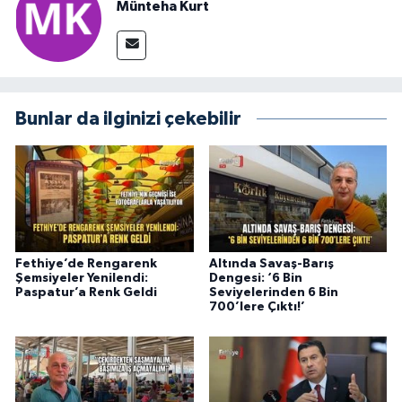
Münteha Kurt
Bunlar da ilginizi çekebilir
Fethiye’de Rengarenk
Altında Savaş-Barış
Şemsiyeler Yenilendi:
Dengesi: ‘6 Bin
Paspatur’a Renk Geldi
Seviyelerinden 6 Bin
700’lere Çıktı!’