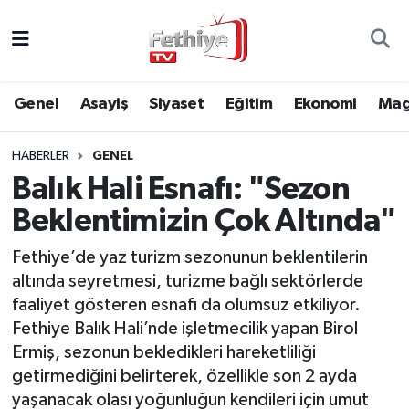
Genel
Muğla Nöbetçi Eczaneler
Genel
Asayiş
Siyaset
Eğitim
Ekonomi
Mag
Siyaset
Muğla Hava Durumu
HABERLER
GENEL
Asayiş
Muğla Namaz Vakitleri
Balık Hali Esnafı: "Sezon
Eğitim
Muğla Trafik Yoğunluk Haritası
Beklentimizin Çok Altında"
Ekonomi
Süper Lig Puan Durumu ve Fikstür
Fethiye’de yaz turizm sezonunun beklentilerin
altında seyretmesi, turizme bağlı sektörlerde
Kültür
Tüm Manşetler
faaliyet gösteren esnafı da olumsuz etkiliyor.
Fethiye Balık Hali’nde işletmecilik yapan Birol
Magazin
Son Dakika Haberleri
Ermiş, sezonun bekledikleri hareketliliği
getirmediğini belirterek, özellikle son 2 ayda
Spor
Haber Arşivi
yaşanacak olası yoğunluğun kendileri için umut