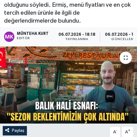
olduğunu söyledi. Ermiş, menü fiyatları ve en çok
Turizm
tercih edilen ürünle ile ilgili de
değerlendirmelerde bulundu.
MÜNTEHA KURT
06.07.2026 - 18:18
06.07.2026 - 19
EDITÖR
YAYINLANMA
GÜNCELLEME
Paylaş
-
+
A
A