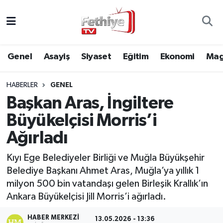
Genel
Muğla Nöbetçi Eczaneler
Genel
Asayiş
Siyaset
Eğitim
Ekonomi
Mag
Siyaset
Muğla Hava Durumu
HABERLER
GENEL
Asayiş
Muğla Namaz Vakitleri
Başkan Aras, İngiltere
Eğitim
Muğla Trafik Yoğunluk Haritası
Büyükelçisi Morris’i
Ağırladı
Ekonomi
Süper Lig Puan Durumu ve Fikstür
Kıyı Ege Belediyeler Birliği ve Muğla Büyükşehir
Kültür
Tüm Manşetler
Belediye Başkanı Ahmet Aras, Muğla’ya yıllık 1
milyon 500 bin vatandaşı gelen Birleşik Krallık’ın
Magazin
Son Dakika Haberleri
Ankara Büyükelçisi Jill Morris’i ağırladı.
Spor
Haber Arşivi
HABER MERKEZI
13.05.2026 - 13:36