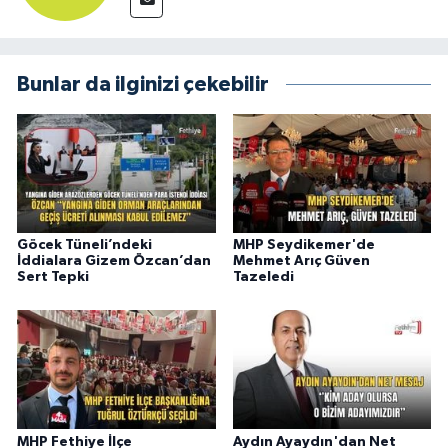
Bunlar da ilginizi çekebilir
Göcek Tüneli’ndeki
MHP Seydikemer'de
İddialara Gizem Özcan’dan
Mehmet Arıç Güven
Sert Tepki
Tazeledi
MHP Fethiye İlçe
Aydın Ayaydın'dan Net