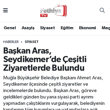
Genel
Muğla Nöbetçi Eczaneler
Genel
Asayiş
Siyaset
Eğitim
Ekonomi
Mag
Siyaset
Muğla Hava Durumu
HABERLER
SIYASET
Asayiş
Muğla Namaz Vakitleri
Başkan Aras,
Eğitim
Muğla Trafik Yoğunluk Haritası
Seydikemer’de Çeşitli
Ziyaretlerde Bulundu
Ekonomi
Süper Lig Puan Durumu ve Fikstür
Muğla Büyükşehir Belediye Başkanı Ahmet Aras,
Kültür
Tüm Manşetler
Seydikemer ilçesinde çeşitli ziyaretler ve
incelemelerde bulundu. Başkan Aras, göreve
Magazin
Son Dakika Haberleri
geldikleri günden bu yana siyasi parti ayrımı
yapmadan çalıştıklarını vurgulayarak, belediyenin
Spor
Haber Arşivi
kapılarının tüm kurumlara ve vatandaşlara açık