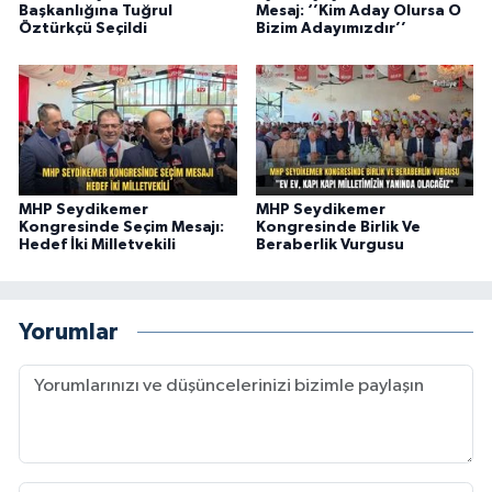
Başkanlığına Tuğrul
Mesaj: ‘’Kim Aday Olursa O
Öztürkçü Seçildi
Bizim Adayımızdır’’
MHP Seydikemer
MHP Seydikemer
Kongresinde Seçim Mesajı:
Kongresinde Birlik Ve
Hedef İki Milletvekili
Beraberlik Vurgusu
Yorumlar