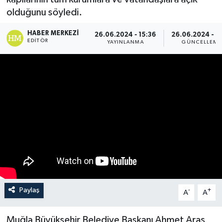
olduğunu söyledi.
Turizm
HABER MERKEZI
26.06.2024 - 15:36
26.06.2024 - 17
EDITÖR
YAYINLANMA
GÜNCELLEME
Paylaş
-
+
A
A
Muğla Büyükşehir Belediye Başkanı Ahmet Aras,