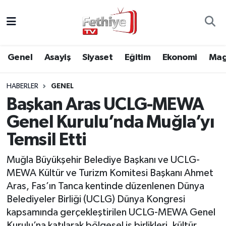
Genel
Muğla Nöbetçi Eczaneler
Genel
Asayiş
Siyaset
Eğitim
Ekonomi
Mag
Siyaset
Muğla Hava Durumu
HABERLER
GENEL
Asayiş
Muğla Namaz Vakitleri
Başkan Aras UCLG-MEWA
Eğitim
Muğla Trafik Yoğunluk Haritası
Genel Kurulu’nda Muğla’yı
Temsil Etti
Ekonomi
Süper Lig Puan Durumu ve Fikstür
Muğla Büyükşehir Belediye Başkanı ve UCLG-
Kültür
Tüm Manşetler
MEWA Kültür ve Turizm Komitesi Başkanı Ahmet
Aras, Fas’ın Tanca kentinde düzenlenen Dünya
Magazin
Son Dakika Haberleri
Belediyeler Birliği (UCLG) Dünya Kongresi
kapsamında gerçekleştirilen UCLG-MEWA Genel
Spor
Haber Arşivi
Kurulu’na katılarak bölgesel iş birlikleri, kültür,