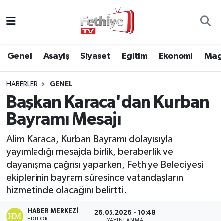
Genel
Muğla Nöbetçi Eczaneler
Genel
Asayiş
Siyaset
Eğitim
Ekonomi
Mag
Siyaset
Muğla Hava Durumu
HABERLER
GENEL
Asayiş
Muğla Namaz Vakitleri
Başkan Karaca'dan Kurban
Eğitim
Muğla Trafik Yoğunluk Haritası
Bayramı Mesajı
Ekonomi
Süper Lig Puan Durumu ve Fikstür
Alim Karaca, Kurban Bayramı dolayısıyla
yayımladığı mesajda birlik, beraberlik ve
Kültür
Tüm Manşetler
dayanışma çağrısı yaparken, Fethiye Belediyesi
ekiplerinin bayram süresince vatandaşların
Magazin
Son Dakika Haberleri
hizmetinde olacağını belirtti.
HABER MERKEZI
Spor
Haber Arşivi
26.05.2026 - 10:48
EDITÖR
YAYINLANMA