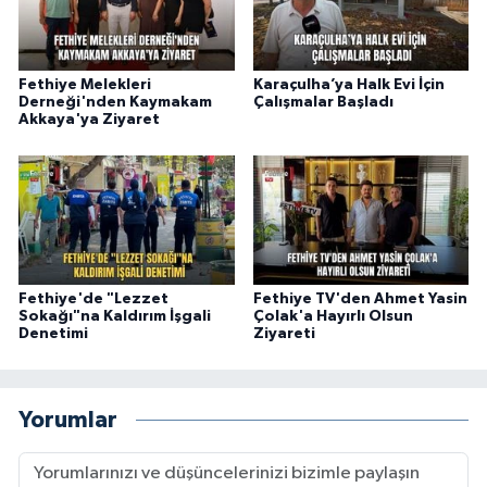
Fethiye Melekleri
Karaçulha’ya Halk Evi İçin
Derneği'nden Kaymakam
Çalışmalar Başladı
Akkaya'ya Ziyaret
Fethiye'de "Lezzet
Fethiye TV'den Ahmet Yasin
Sokağı"na Kaldırım İşgali
Çolak'a Hayırlı Olsun
Denetimi
Ziyareti
Yorumlar