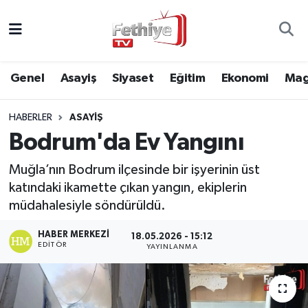
Genel
Muğla Nöbetçi Eczaneler
Genel
Asayiş
Siyaset
Eğitim
Ekonomi
Mag
Siyaset
Muğla Hava Durumu
HABERLER
ASAYIŞ
Asayiş
Muğla Namaz Vakitleri
Bodrum'da Ev Yangını
Eğitim
Muğla Trafik Yoğunluk Haritası
Muğla’nın Bodrum ilçesinde bir işyerinin üst
katındaki ikamette çıkan yangın, ekiplerin
Ekonomi
Süper Lig Puan Durumu ve Fikstür
müdahalesiyle söndürüldü.
Kültür
Tüm Manşetler
HABER MERKEZI
18.05.2026 - 15:12
EDITÖR
YAYINLANMA
Magazin
Son Dakika Haberleri
Spor
Haber Arşivi