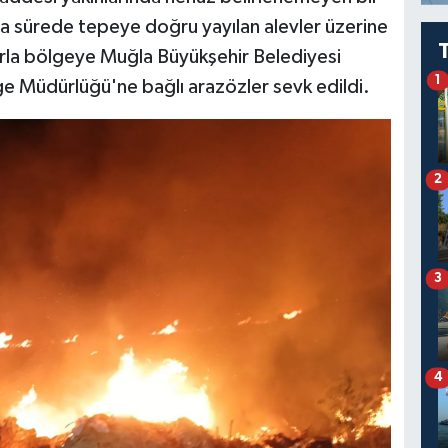
sa sürede tepeye doğru yayılan alevler üzerine
arla bölgeye Muğla Büyükşehir Belediyesi
1
ge Müdürlüğü'ne bağlı arazözler sevk edildi.
2
3
4