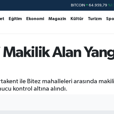
DOLAR
47,7436
%0.
EURO
55,2510
%0.
set
Eğitim
Ekonomi
Magazin
Kültür
Turizm
Spo
STERLİN
64,4811
%0.
GRAM ALTIN
6660.55
%0.
BİST100
13.779
%-
Makilik Alan Yang
akent ile Bitez mahalleleri arasında makil
cu kontrol altına alındı.