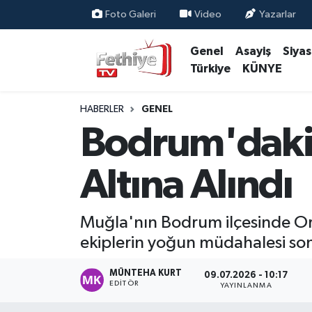
Foto Galeri
Video
Yazarlar
Genel
Asayiş
Siya
Genel
Muğla Nöbetçi Eczaneler
Türkiye
KÜNYE
Siyaset
Muğla Hava Durumu
HABERLER
GENEL
Asayiş
Muğla Namaz Vakitleri
Bodrum'daki 
Eğitim
Muğla Trafik Yoğunluk Haritası
Altına Alındı
Ekonomi
Süper Lig Puan Durumu ve Fikstür
Muğla'nın Bodrum ilçesinde Ort
Kültür
Tüm Manşetler
ekiplerin yoğun müdahalesi sonu
Magazin
Son Dakika Haberleri
MÜNTEHA KURT
09.07.2026 - 10:17
EDITÖR
YAYINLANMA
Spor
Haber Arşivi