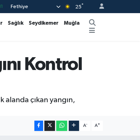
°
Fethiye
25
18
32
r
Sağlık
Seydikemer
Muğla
38
03
14
ını Kontrol
ik alanda çıkan yangın,
-
+
A
A