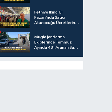
Fethiye İkinci El
Pazarı’nda Satıcı
Ataçocuğu Ücretlerin
Kaldırılmasını İstiyor
Muğla Jandarma
Ekiplerince Temmuz
Ayında 481 Aranan Şahıs
Yakalandı