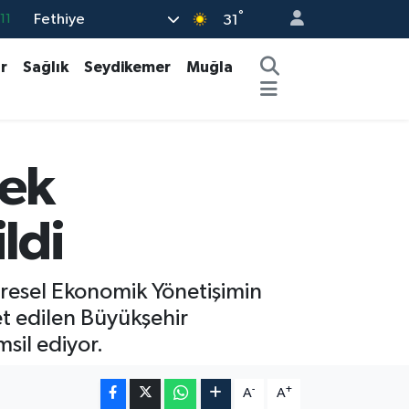
°
Fethiye
18
31
32
r
Sağlık
Seydikemer
Muğla
38
03
14
cek
11
ldi
üresel Ekonomik Yönetişimin
et edilen Büyükşehir
sil ediyor.
-
+
A
A