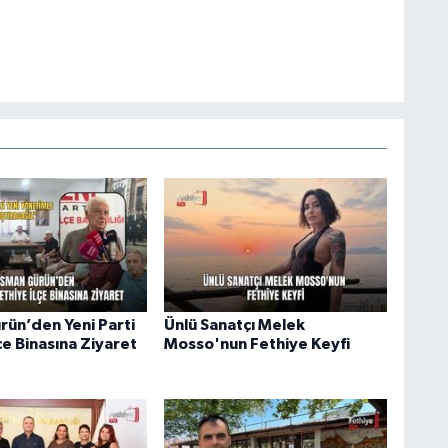
ün’den Yeni Parti
Ünlü Sanatçı Melek
çe Binasına Ziyaret
Mosso'nun Fethiye Keyfi