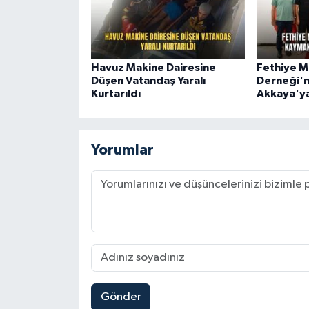
Havuz Makine Dairesine
Fethiye M
Düşen Vatandaş Yaralı
Derneği'
Kurtarıldı
Akkaya'ya
Yorumlar
Gönder