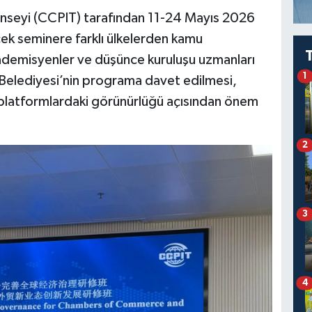
Konseyi (CCPIT) tarafından 11-24 Mayıs 2026
cek seminere farklı ülkelerden kamu
 akademisyenler ve düşünce kuruluşu uzmanları
1
 Belediyesi’nin programa davet edilmesi,
ı platformlardaki görünürlüğü açısından önem
2
3
4