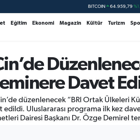
DOLAR
47,7436
%0.
EURO
55,2510
%0.
set
Eğitim
Ekonomi
Magazin
Kültür
Turizm
Spo
STERLİN
64,4811
%0.
GRAM ALTIN
6660.55
%0.
BİST100
13.779
%-
Çin’de Düzenlene
BITCOIN
64.959,79
%1.
Seminere Davet Edi
in’de düzenlenecek “BRI Ortak Ülkeleri K
t edildi. Uluslararası programa ilk kez dav
etleri Dairesi Başkanı Dr. Özge Demirel tem