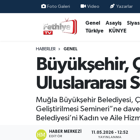
Foto Galeri
Video
Yazarlar
Genel
Asayiş
Siya
Genel
Muğla Nöbetçi Eczaneler
Türkiye
KÜNYE
Siyaset
Muğla Hava Durumu
HABERLER
GENEL
Asayiş
Muğla Namaz Vakitleri
Büyükşehir, 
Eğitim
Muğla Trafik Yoğunluk Haritası
Uluslararası 
Ekonomi
Süper Lig Puan Durumu ve Fikstür
Muğla Büyükşehir Belediyesi, Ç
Kültür
Tüm Manşetler
Geliştirilmesi Semineri”ne dave
Belediyesi’ni Kadın ve Aile Hizm
Magazin
Son Dakika Haberleri
HABER MERKEZI
11.05.2026 - 12:52
Spor
Haber Arşivi
EDITÖR
YAYINLANMA