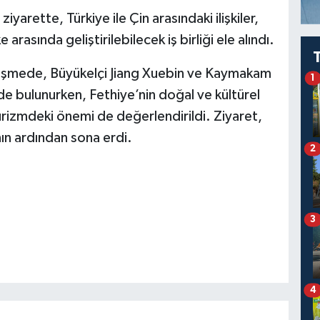
rette, Türkiye ile Çin arasındaki ilişkiler,
e arasında geliştirilebilecek iş birliği ele alındı.
üşmede, Büyükelçi Jiang Xuebin ve Kaymakam
1
inde bulunurken, Fethiye’nin doğal ve kültürel
 turizmdeki önemi de değerlendirildi. Ziyaret,
nın ardından sona erdi.
2
3
4