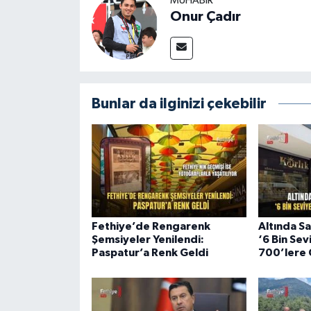
MUHABİR
Onur Çadır
Bunlar da ilginizi çekebilir
Fethiye’de Rengarenk
Altında S
Şemsiyeler Yenilendi:
‘6 Bin Sev
Paspatur’a Renk Geldi
700’lere Ç