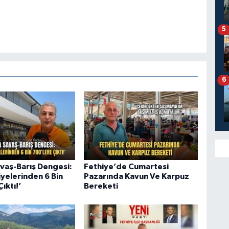
5
6
avaş-Barış Dengesi:
Fethiye’de Cumartesi
iyelerinden 6 Bin
Pazarında Kavun Ve Karpuz
ıktı!’
Bereketi