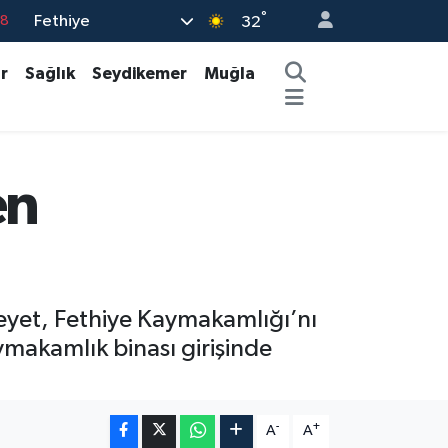
°
Fethiye
18
32
18
r
Sağlık
Seydikemer
Muğla
32
38
03
en
14
heyet, Fethiye Kaymakamlığı’nı
aymakamlık binası girişinde
-
+
A
A