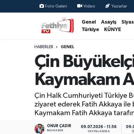
Foto Galeri
Video
Yazarlar
Genel
Asayiş
Siya
Genel
Muğla Nöbetçi Eczaneler
Türkiye
KÜNYE
Siyaset
Muğla Hava Durumu
HABERLER
GENEL
Asayiş
Muğla Namaz Vakitleri
Çin Büyükelçi
Eğitim
Muğla Trafik Yoğunluk Haritası
Kaymakam Ak
Ekonomi
Süper Lig Puan Durumu ve Fikstür
Çin Halk Cumhuriyeti Türkiye B
Kültür
Tüm Manşetler
ziyaret ederek Fatih Akkaya ile
Kaymakam Fatih Akkaya tarafın
Magazin
Son Dakika Haberleri
ONUR ÇADIR
09.07.2026 - 11:56
09.0
Spor
Haber Arşivi
MUHABİR
YAYINLANMA