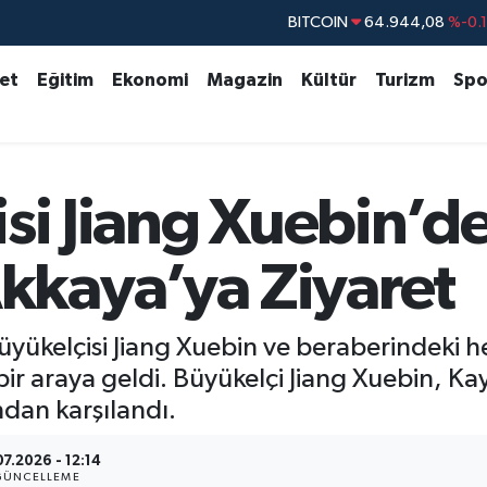
BITCOIN
64.944,08
%-0.
DOLAR
47,7436
%0.
set
Eğitim
Ekonomi
Magazin
Kültür
Turizm
Spo
EURO
55,2510
%0.
STERLİN
64,4811
%0.
GRAM ALTIN
6660.55
%0.
si Jiang Xuebin’d
BİST100
13.779
%-
kaya’ya Ziyaret
üyükelçisi Jiang Xuebin ve beraberindeki 
 bir araya geldi. Büyükelçi Jiang Xuebin, K
dan karşılandı.
7.2026 - 12:14
GÜNCELLEME