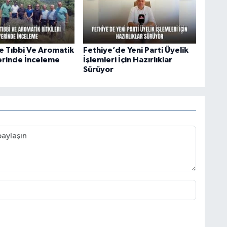
e Tıbbi Ve Aromatik
Fethiye’de Yeni Parti Üyelik
Yerinde İnceleme
İşlemleri İçin Hazırlıklar
Sürüyor