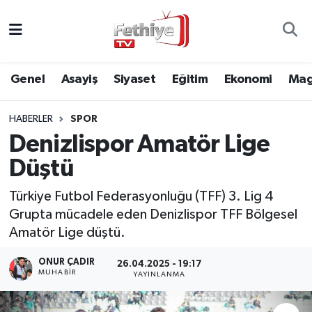
Genel
Muğla Nöbetçi Eczaneler
Genel
Asayiş
Siyaset
Eğitim
Ekonomi
Mag
Siyaset
Muğla Hava Durumu
HABERLER
SPOR
Asayiş
Muğla Namaz Vakitleri
Denizlispor Amatör Lige
Eğitim
Muğla Trafik Yoğunluk Haritası
Düştü
Ekonomi
Süper Lig Puan Durumu ve Fikstür
Türkiye Futbol Federasyonluğu (TFF) 3. Lig 4
Grupta mücadele eden Denizlispor TFF Bölgesel
Kültür
Tüm Manşetler
Amatör Lige düştü.
ONUR ÇADIR
26.04.2025 - 19:17
Magazin
Son Dakika Haberleri
MUHABİR
YAYINLANMA
Spor
Haber Arşivi