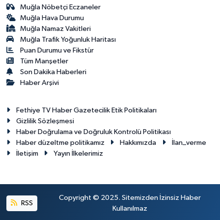
Muğla Nöbetçi Eczaneler
Muğla Hava Durumu
Muğla Namaz Vakitleri
Muğla Trafik Yoğunluk Haritası
Puan Durumu ve Fikstür
Tüm Manşetler
Son Dakika Haberleri
Haber Arşivi
Fethiye TV Haber Gazetecilik Etik Politikaları
Gizlilik Sözleşmesi
Haber Doğrulama ve Doğruluk Kontrolü Politikası
Haber düzeltme politikamız
Hakkımızda
İlan_verme
İletişim
Yayın İlkelerimiz
Copyright © 2025. Sitemizden İzinsiz Haber
RSS
Kullanılmaz