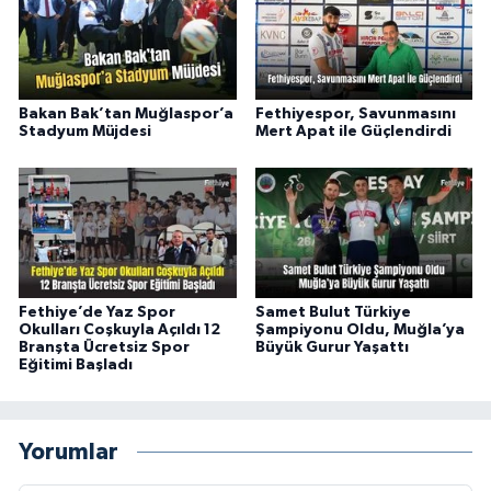
Bakan Bak’tan Muğlaspor’a
Fethiyespor, Savunmasını
Stadyum Müjdesi
Mert Apat ile Güçlendirdi
Fethiye’de Yaz Spor
Samet Bulut Türkiye
Okulları Coşkuyla Açıldı 12
Şampiyonu Oldu, Muğla’ya
Branşta Ücretsiz Spor
Büyük Gurur Yaşattı
Eğitimi Başladı
Yorumlar