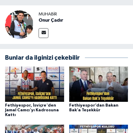
MUHABİR
Onur Çadır
Bunlar da ilginizi çekebilir
Fethiyespor, İsviçre'den
Fethiyespor’dan Bakan
Jamal Camcı'yı Kadrosuna
Bak’a Teşekkür
Kattı