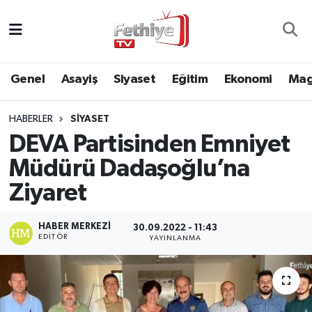
Genel
Muğla Nöbetçi Eczaneler
Genel
Asayiş
Siyaset
Eğitim
Ekonomi
Mag
Siyaset
Muğla Hava Durumu
HABERLER
SIYASET
Asayiş
Muğla Namaz Vakitleri
DEVA Partisinden Emniyet
Eğitim
Muğla Trafik Yoğunluk Haritası
Müdürü Dadaşoğlu’na
Ziyaret
Ekonomi
Süper Lig Puan Durumu ve Fikstür
HABER MERKEZI
30.09.2022 - 11:43
Kültür
Tüm Manşetler
EDITÖR
YAYINLANMA
Magazin
Son Dakika Haberleri
Spor
Haber Arşivi