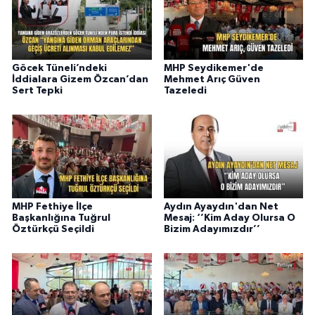
Göcek Tüneli’ndeki
MHP Seydikemer'de
İddialara Gizem Özcan’dan
Mehmet Arıç Güven
Sert Tepki
Tazeledi
MHP Fethiye İlçe
Aydın Ayaydın'dan Net
Başkanlığına Tuğrul
Mesaj: ‘’Kim Aday Olursa O
Öztürkçü Seçildi
Bizim Adayımızdır’’