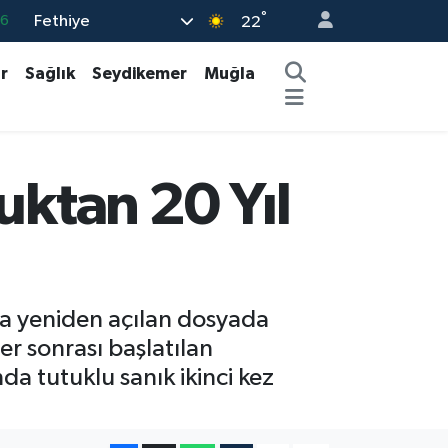
°
Fethiye
05
22
18
r
Sağlık
Seydikemer
Muğla
22
4
0
uktan 20 Yıl
66
nra yeniden açılan dosyada
er sonrası başlatılan
a tutuklu sanık ikinci kez