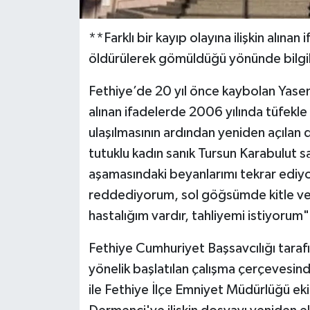
**Farklı bir kayıp olayına ilişkin alına
öldürülerek gömüldüğü yönünde bilgile
Fethiye’de 20 yıl önce kaybolan Yasemin
alınan ifadelerde 2006 yılında tüfekl
ulaşılmasının ardından yeniden açılan
tutuklu kadın sanık Tursun Karabulut
aşamasındaki beyanlarımı tekrar ediy
reddediyorum, sol göğsümde kitle ve
hastalığım vardır, tahliyemi istiyorum"
Fethiye Cumhuriyet Başsavcılığı tarafı
yönelik başlatılan çalışma çerçevesin
ile Fethiye İlçe Emniyet Müdürlüğü ek