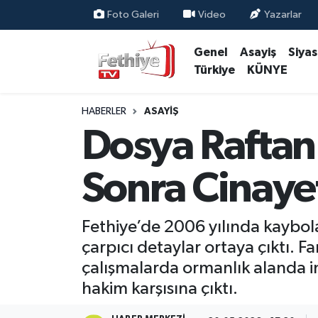
Foto Galeri
Video
Yazarlar
Genel
Asayiş
Siya
Genel
Muğla Nöbetçi Eczaneler
Türkiye
KÜNYE
Siyaset
Muğla Hava Durumu
HABERLER
ASAYIŞ
Asayiş
Muğla Namaz Vakitleri
Dosya Raftan 
Eğitim
Muğla Trafik Yoğunluk Haritası
Sonra Cinayet
Ekonomi
Süper Lig Puan Durumu ve Fikstür
Fethiye’de 2006 yılında kaybola
Kültür
Tüm Manşetler
çarpıcı detaylar ortaya çıktı. F
çalışmalarda ormanlık alanda in
Magazin
Son Dakika Haberleri
hakim karşısına çıktı.
Spor
Haber Arşivi