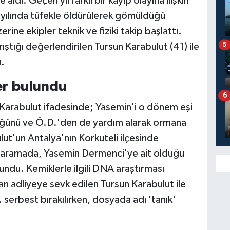
aldı. Geçen yıl farklı bir kayıp olayına ilişkin
 yılında tüfekle öldürülerek gömüldüğü
rine ekipler teknik ve fiziki takip başlattı.
5
ıştığı değerlendirilen Tursun Karabulut (41) ile
ı.
er bulundu
6
 Karabulut ifadesinde; Yasemin'i o dönem eşi
rdüğünü ve Ö.D.'den de yardım alarak ormana
lut'un Antalya'nın Korkuteli ilçesinde
n aramada, Yasemin Dermenci'ye ait olduğu
undu. Kemiklerle ilgili DNA araştırması
ndan adliyeye sevk edilen Tursun Karabulut ile
serbest bırakılırken, dosyada adı 'tanık'