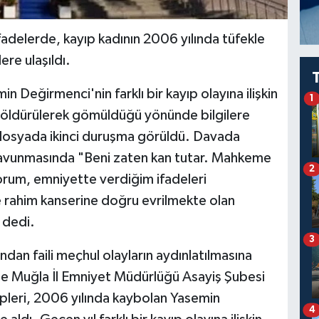
n ifadelerde, kayıp kadının 2006 yılında tüfekle
re ulaşıldı.
 Değirmenci'nin farklı bir kayıp olayına ilişkin
1
e öldürülerek gömüldüğü yönünde bilgilere
 dosyada ikinci duruşma görüldü. Davada
 savunmasında "Beni zaten kan tutar. Mahkeme
2
orum, emniyette verdiğim ifadeleri
 rahim kanserine doğru evrilmekte olan
 dedi.
3
ndan faili meçhul olayların aydınlatılmasına
de Muğla İl Emniyet Müdürlüğü Asayiş Şubesi
ipleri, 2006 yılında kaybolan Yasemin
4