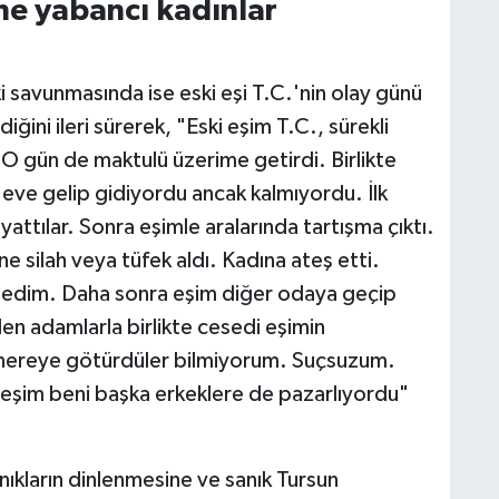
ime yabancı kadınlar
 savunmasında ise eski eşi T.C.'nin olay günü
ini ileri sürerek, "Eski eşim T.C., sürekli
 O gün de maktulü üzerime getirdi. Birlikte
 eve gelip gidiyordu ancak kalmıyordu. İlk
yattılar. Sonra eşimle aralarında tartışma çıktı.
line silah veya tüfek aldı. Kadına ateş etti.
edim. Daha sonra eşim diğer odaya geçip
en adamlarla birlikte cesedi eşimin
i nereye götürdüler bilmiyorum. Suçsuzum.
i eşim beni başka erkeklere de pazarlıyordu"
ıkların dinlenmesine ve sanık Tursun