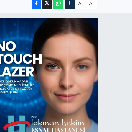
-
+
A
A