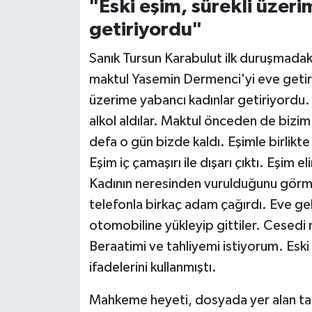
"Eski eşim, sürekli üzer
getiriyordu"
Sanık Tursun Karabulut ilk duruşmadaki
maktul Yasemin Dermenci'yi eve getirdiğ
üzerime yabancı kadınlar getiriyordu.
alkol aldılar. Maktul önceden de bizim
defa o gün bizde kaldı. Eşimle birlikte 
Eşim iç çamaşırı ile dışarı çıktı. Eşim e
Kadının neresinden vurulduğunu görm
telefonla birkaç adam çağırdı. Eve gel
otomobiline yükleyip gittiler. Cesed
Beraatimi ve tahliyemi istiyorum. Esk
ifadelerini kullanmıştı.
Mahkeme heyeti, dosyada yer alan tan