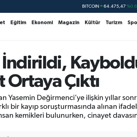
DOLAR
47,5971
%0.
EURO
55,1336
%0.
set
Eğitim
Ekonomi
Magazin
Kültür
Turizm
Spo
STERLİN
64,2534
%0.
GRAM ALTIN
6527.85
%0.5
BİST100
13.703
%
İndirildi, Kaybold
BITCOIN
64.475,47
%0.
 Ortaya Çıktı
n Yasemin Değirmenci’ye ilişkin yıllar so
arklı bir kayıp soruşturmasında alınan ifadel
san kemikleri bulunurken, cinayet davasınd