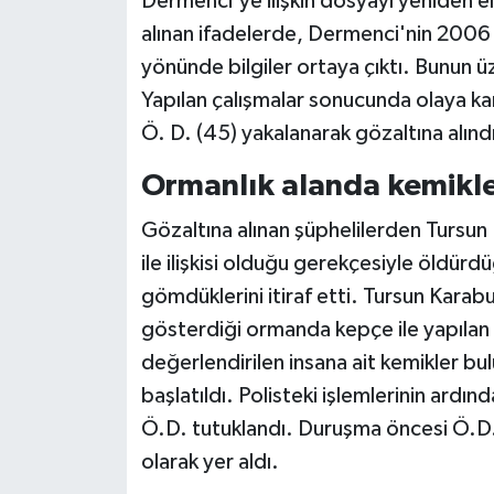
Dermenci'ye ilişkin dosyayı yeniden ele 
alınan ifadelerde, Dermenci'nin 2006
yönünde bilgiler ortaya çıktı. Bunun üze
Yapılan çalışmalar sonucunda olaya kar
Ö. D. (45) yakalanarak gözaltına alınd
Ormanlık alanda kemikl
Gözaltına alınan şüphelilerden Tursun
ile ilişkisi olduğu gerekçesiyle öldü
gömdüklerini itiraf etti. Tursun Karabu
gösterdiği ormanda kepçe ile yapıla
değerlendirilen insana ait kemikler bul
başlatıldı. Polisteki işlemlerinin ardı
Ö.D. tutuklandı. Duruşma öncesi Ö.D. 
olarak yer aldı.