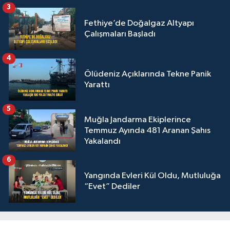
3
Fethiye’de Doğalgaz Altyapı
Çalışmaları Başladı
4
Ölüdeniz Açıklarında Tekne Panik
Yarattı
5
Muğla Jandarma Ekiplerince
Temmuz Ayında 481 Aranan Şahıs
Yakalandı
6
Yangında Evleri Kül Oldu, Mutluluğa
“Evet” Dediler