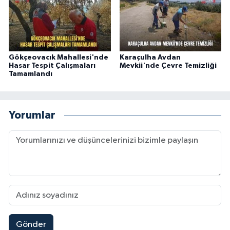
Gökçeovacık Mahallesi'nde
Karaçulha Avdan
Hasar Tespit Çalışmaları
Mevkii'nde Çevre Temizliği
Tamamlandı
Yorumlar
Gönder