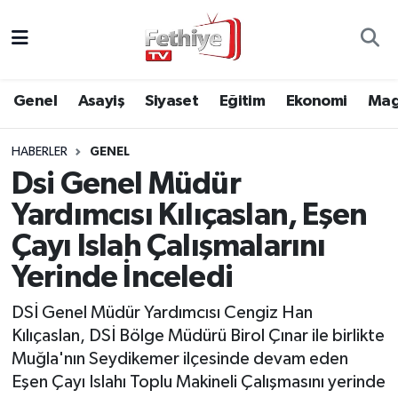
Genel
Muğla Nöbetçi Eczaneler
Genel
Asayiş
Siyaset
Eğitim
Ekonomi
Mag
Siyaset
Muğla Hava Durumu
HABERLER
GENEL
Asayiş
Muğla Namaz Vakitleri
Dsi Genel Müdür
Eğitim
Muğla Trafik Yoğunluk Haritası
Yardımcısı Kılıçaslan, Eşen
Çayı Islah Çalışmalarını
Ekonomi
Süper Lig Puan Durumu ve Fikstür
Yerinde İnceledi
Kültür
Tüm Manşetler
DSİ Genel Müdür Yardımcısı Cengiz Han
Kılıçaslan, DSİ Bölge Müdürü Birol Çınar ile birlikte
Magazin
Son Dakika Haberleri
Muğla'nın Seydikemer ilçesinde devam eden
Eşen Çayı Islahı Toplu Makineli Çalışmasını yerinde
Spor
Haber Arşivi