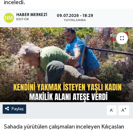
inceledi.
Turizm
HABER MERKEZI
09.07.2026 - 18:29
EDITÖR
YAYINLANMA
Paylaş
-
+
A
A
Sahada yürütülen çalışmaları inceleyen Kılıçaslan