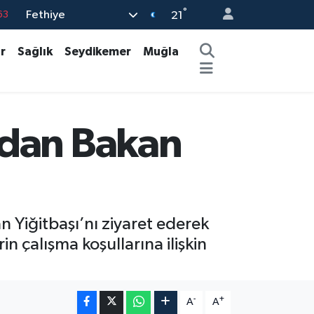
63
°
Fethiye
21
16
r
Sağlık
Seydikemer
Muğla
02
07
45
ndan Bakan
70
 Yiğitbaşı’nı ziyaret ederek
n çalışma koşullarına ilişkin
-
+
A
A