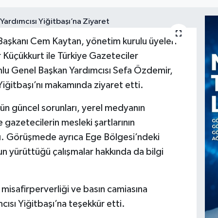
aşkanı Cem Kaytan, yönetim kurulu üyeleri
üçükkurt ile Türkiye Gazeteciler
lu Genel Başkan Yardımcısı Sefa Özdemir,
Yiğitbaşı’nı makamında ziyaret etti.
ün güncel sorunları, yerel medyanın
 gazetecilerin mesleki şartlarının
lındı. Görüşmede ayrıca Ege Bölgesi’ndeki
un yürüttüğü çalışmalar hakkında da bilgi
isafirperverliği ve basın camiasına
cısı Yiğitbaşı’na teşekkür etti.