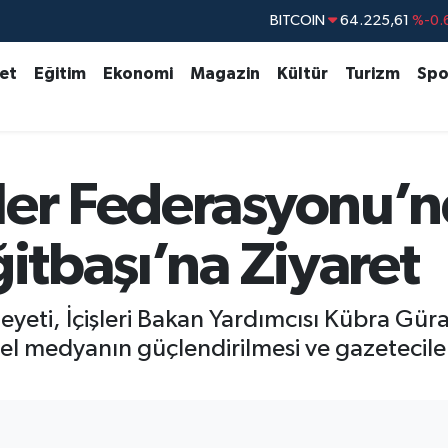
BITCOIN
64.225,61
%-0.
DOLAR
47,7143
%0.
set
Eğitim
Ekonomi
Magazin
Kültür
Turizm
Spo
EURO
55,0317
%-0.
STERLİN
64,2463
%0.
GRAM ALTIN
6510.40
%0.
ler Federasyonu’
BİST100
13.799
%
ğitbaşı’na Ziyaret
eti, İçişleri Bakan Yardımcısı Kübra Güran
el medyanın güçlendirilmesi ve gazetecileri