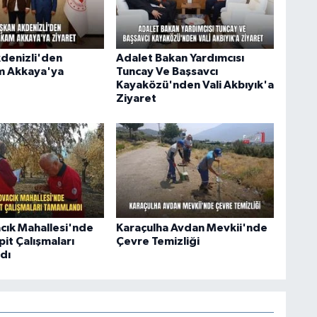
denizli'den
Adalet Bakan Yardımcısı
 Akkaya'ya
Tuncay Ve Başsavcı
Kayaközü'nden Vali Akbıyık'a
Ziyaret
ık Mahallesi'nde
Karaçulha Avdan Mevkii'nde
it Çalışmaları
Çevre Temizliği
dı