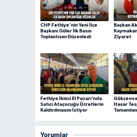
CHP Fethiye'nin Yeni İlçe
Başkan Ak
Başkanı Güler İlk Basın
Kaymakam
Toplantısını Düzenledi
Ziyaret
Fethiye İkinci El Pazarı’nda
Gökçeovac
Satıcı Ataçocuğu Ücretlerin
Hasar Tesp
Kaldırılmasını İstiyor
Tamamlan
Yorumlar