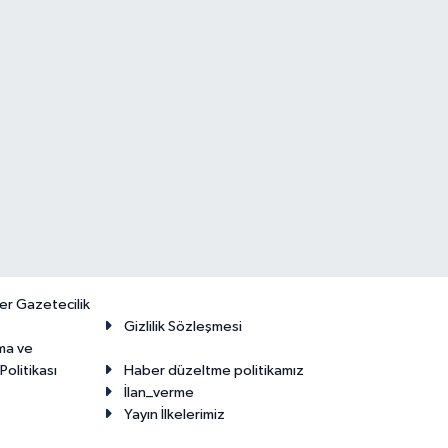
er Gazetecilik
Gizlilik Sözleşmesi
ma ve
olitikası
Haber düzeltme politikamız
İlan_verme
Yayın İlkelerimiz