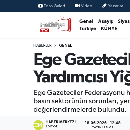
Foto Galeri
Video
Yazarlar
Genel
Asayiş
Siya
Genel
Muğla Nöbetçi Eczaneler
Türkiye
KÜNYE
Siyaset
Muğla Hava Durumu
HABERLER
GENEL
Asayiş
Muğla Namaz Vakitleri
Ege Gazeteci
Eğitim
Muğla Trafik Yoğunluk Haritası
Yardımcısı Yi
Ekonomi
Süper Lig Puan Durumu ve Fikstür
Ege Gazeteciler Federasyonu hey
Kültür
Tüm Manşetler
basın sektörünün sorunları, yer
değerlendirmelerde bulundu.
Magazin
Son Dakika Haberleri
HABER MERKEZI
18.06.2026 - 12:48
Spor
Haber Arşivi
EDITÖR
YAYINLANMA