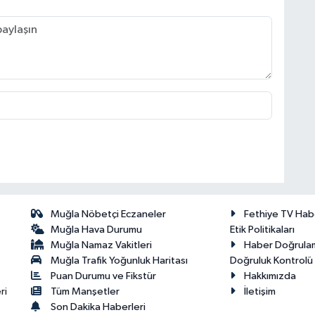
Muğla Nöbetçi Eczaneler
Fethiye TV Hab
Muğla Hava Durumu
Etik Politikaları
Muğla Namaz Vakitleri
Haber Doğrula
Muğla Trafik Yoğunluk Haritası
Doğruluk Kontrolü P
Puan Durumu ve Fikstür
Hakkımızda
ri
Tüm Manşetler
İletişim
Son Dakika Haberleri