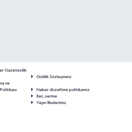
er Gazetecilik
Gizlilik Sözleşmesi
ma ve
olitikası
Haber düzeltme politikamız
İlan_verme
Yayın İlkelerimiz