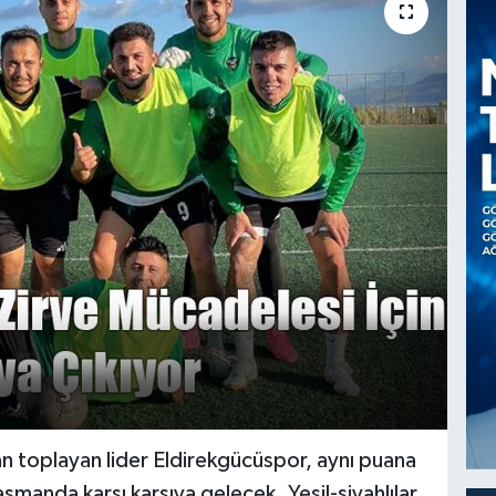
puan toplayan lider Eldirekgücüspor, aynı puana
manda karşı karşıya gelecek. Yeşil-siyahlılar,