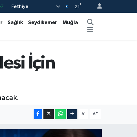
°
Fethiye
87
21
18
r
Sağlık
Seydikemer
Muğla
32
38
59
esi İçin
14
nacak.
-
+
A
A