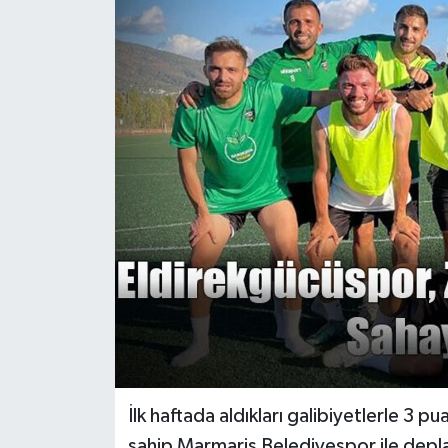
Turizm
İlk haftada aldıkları galibiyetlerle 3 
sahip Marmaris Belediyespor ile deplas