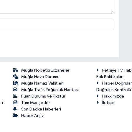
Muğla Nöbetçi Eczaneler
Fethiye TV Hab
Muğla Hava Durumu
Etik Politikaları
Muğla Namaz Vakitleri
Haber Doğrula
Muğla Trafik Yoğunluk Haritası
Doğruluk Kontrolü P
Puan Durumu ve Fikstür
Hakkımızda
ri
Tüm Manşetler
İletişim
Son Dakika Haberleri
Haber Arşivi