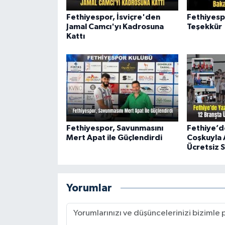
Fethiyespor, İsviçre'den
Fethiyesp
Jamal Camcı'yı Kadrosuna
Teşekkür
Kattı
Fethiyespor, Savunmasını
Fethiye’d
Mert Apat ile Güçlendirdi
Coşkuyla A
Ücretsiz S
Yorumlar