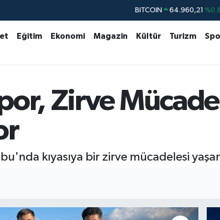
BITCOIN
64.960,21
%0.
DOLAR
47,7436
%0.
set
Eğitim
Ekonomi
Magazin
Kültür
Turizm
Spo
EURO
55,2510
%0.
STERLİN
64,4811
%0.
GRAM ALTIN
6648.99
%2.
or, Zirve Mücadel
BİST100
13.779
%-
or
u'nda kıyasıya bir zirve mücadelesi yaşa