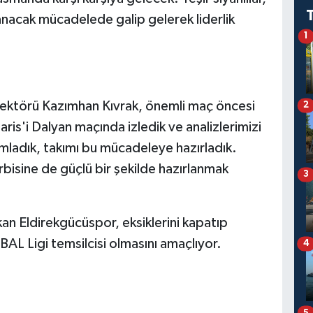
nacak mücadelede galip gelerek liderlik
1
rektörü Kazımhan Kıvrak, önemli maç öncesi
2
is'i Dalyan maçında izledik ve analizlerimizi
mladık, takımı bu mücadeleye hazırladık.
bisine de güçlü bir şekilde hazırlanmak
3
an Eldirekgücüspor, eksiklerini kapatıp
BAL Ligi temsilcisi olmasını amaçlıyor.
4
5