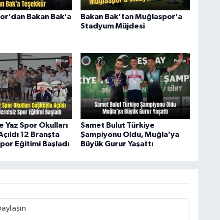
or’dan Bakan Bak’a
Bakan Bak’tan Muğlaspor’a
Stadyum Müjdesi
e Yaz Spor Okulları
Samet Bulut Türkiye
çıldı 12 Branşta
Şampiyonu Oldu, Muğla’ya
por Eğitimi Başladı
Büyük Gurur Yaşattı