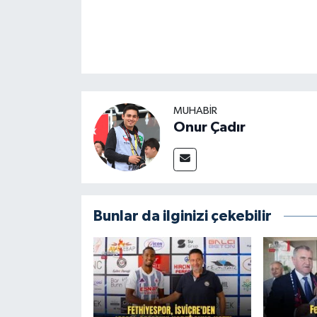
MUHABİR
Onur Çadır
Bunlar da ilginizi çekebilir