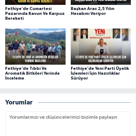
Fethiye’de Cumartesi
Başkan Aras 2,5 Yılın
Pazarında Kavun Ve Karpuz
Hesabını Veriyor
Bereketi
Fethiye’de Tıbbi Ve
Fethiye’de Yeni Parti Üyelik
Aromatik Bitkileri Yerinde
İşlemleri İçin Hazırlıklar
İnceleme
Sürüyor
Yorumlar