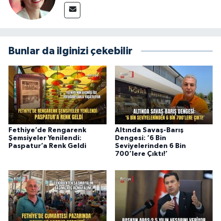
Bunlar da ilginizi çekebilir
Fethiye’de Rengarenk
Altında Savaş-Barış
Şemsiyeler Yenilendi:
Dengesi: ‘6 Bin
Paspatur’a Renk Geldi
Seviyelerinden 6 Bin
700’lere Çıktı!’