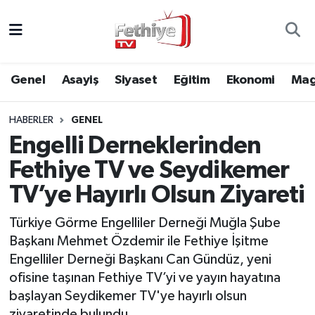
Genel
Muğla Nöbetçi Eczaneler
Genel
Asayiş
Siyaset
Eğitim
Ekonomi
Mag
Siyaset
Muğla Hava Durumu
HABERLER
GENEL
Asayiş
Muğla Namaz Vakitleri
Engelli Derneklerinden
Eğitim
Muğla Trafik Yoğunluk Haritası
Fethiye TV ve Seydikemer
TV’ye Hayırlı Olsun Ziyareti
Ekonomi
Süper Lig Puan Durumu ve Fikstür
Türkiye Görme Engelliler Derneği Muğla Şube
Kültür
Tüm Manşetler
Başkanı Mehmet Özdemir ile Fethiye İşitme
Engelliler Derneği Başkanı Can Gündüz, yeni
Magazin
Son Dakika Haberleri
ofisine taşınan Fethiye TV’yi ve yayın hayatına
başlayan Seydikemer TV'ye hayırlı olsun
Spor
Haber Arşivi
ziyaretinde bulundu.