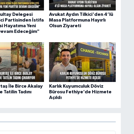
rultay Delegesi
Avukat Aydın Tilkici'den 4’lü
ici Partisinden İstifa
Masa Platformuna Hayırlı
asi Hayatıma Yeni
Olsun Ziyareti
 Devam Edeceğim"
aş İle Birce Akalay
Karlık Kuyumculuk Döviz
 Tatilin Tadını
Bürosu Fethiye’de Hizmete
Açıldı