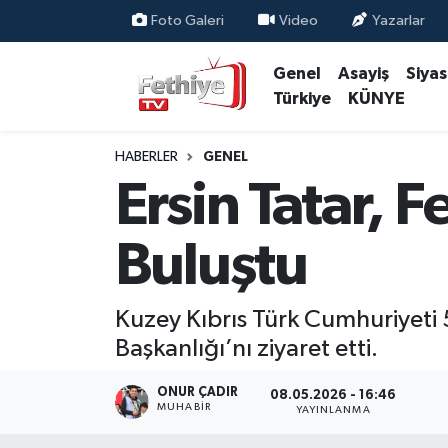
Foto Galeri
Video
Yazarlar
Genel
Asayiş
Siya
Genel
Muğla Nöbetçi Eczaneler
Türkiye
KÜNYE
Siyaset
Muğla Hava Durumu
HABERLER
GENEL
Asayiş
Muğla Namaz Vakitleri
Ersin Tatar, 
Eğitim
Muğla Trafik Yoğunluk Haritası
Buluştu
Ekonomi
Süper Lig Puan Durumu ve Fikstür
Kuzey Kıbrıs Türk Cumhuriyeti 5
Kültür
Tüm Manşetler
Başkanlığı’nı ziyaret etti.
Magazin
Son Dakika Haberleri
ONUR ÇADIR
08.05.2026 - 16:46
MUHABİR
YAYINLANMA
Spor
Haber Arşivi