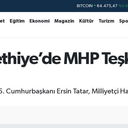
DOLAR
47,5971
%0.
EURO
55,1336
%0.
set
Eğitim
Ekonomi
Magazin
Kültür
Turizm
Spo
STERLİN
64,2534
%0.
GRAM ALTIN
6518.23
%0.
BİST100
13.703
%
Fethiye’de MHP Teşk
BITCOIN
64.475,47
%0.
. Cumhurbaşkanı Ersin Tatar, Milliyetçi Har