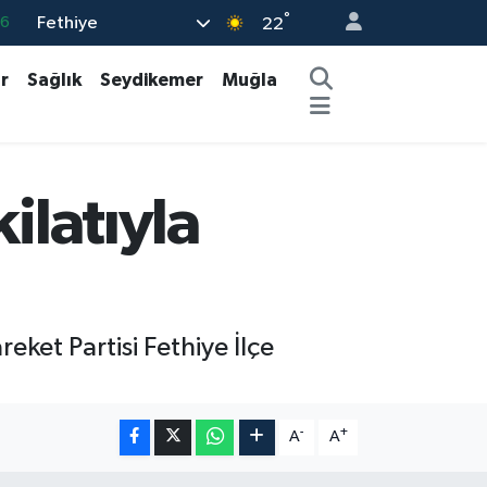
°
Fethiye
05
22
18
r
Sağlık
Seydikemer
Muğla
22
39
0
ilatıyla
66
eket Partisi Fethiye İlçe
-
+
A
A