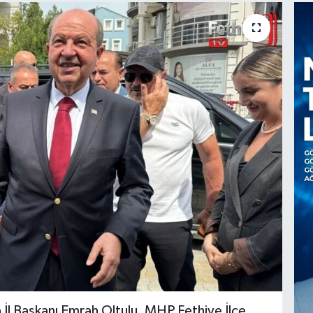
İl Başkanı Emrah Oltulu, MHP Fethiye İlçe