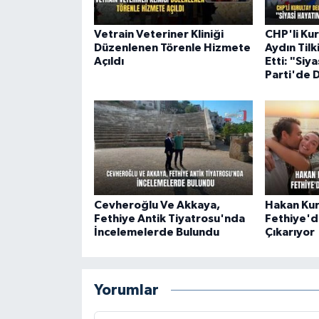
Vetrain Veteriner Kliniği
CHP'li Ku
Düzenlenen Törenle Hizmete
Aydın Tilk
Açıldı
Etti: "Siy
Parti'de
Cevheroğlu Ve Akkaya,
Hakan Kurt
Fethiye Antik Tiyatrosu'nda
Fethiye'de
İncelemelerde Bulundu
Çıkarıyor
Yorumlar