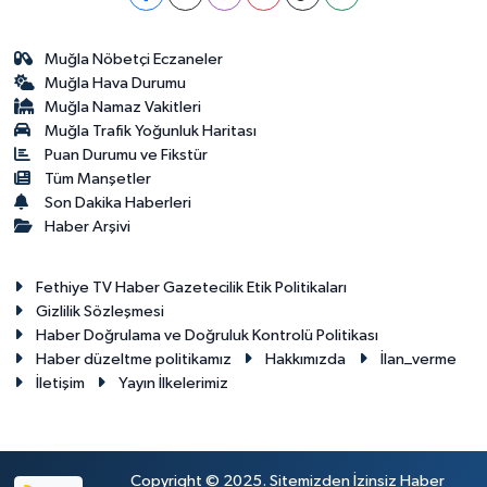
Muğla Nöbetçi Eczaneler
Muğla Hava Durumu
Muğla Namaz Vakitleri
Muğla Trafik Yoğunluk Haritası
Puan Durumu ve Fikstür
Tüm Manşetler
Son Dakika Haberleri
Haber Arşivi
Fethiye TV Haber Gazetecilik Etik Politikaları
Gizlilik Sözleşmesi
Haber Doğrulama ve Doğruluk Kontrolü Politikası
Haber düzeltme politikamız
Hakkımızda
İlan_verme
İletişim
Yayın İlkelerimiz
Copyright © 2025. Sitemizden İzinsiz Haber