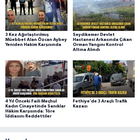
3 Kez Ağırlaştırılmış
Seydikemer Devlet
Müebbet Alan Özcan Aybey
Hastanesi Arkasında Çıkan
Yeniden Hakim Karşısında
Orman Yangını Kontrol
Altına Alındı
4 Yıl Önceki Faili Meçhul
Fethiye’de 3 Araçlı Trafik
Kadın Cinayetinde Sanıklar
Kazası
Hâkim Karşısında: Töre
İddiasını Reddettiler