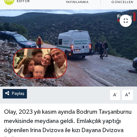
EDITÖR
YAYINLANMA
GÜNCELLEME
Turizm
Paylaş
-
+
A
A
Olay, 2023 yılı kasım ayında Bodrum Tavşanburnu
mevkisinde meydana geldi. Emlakçılık yaptığı
öğrenilen Irina Dvizova ile kızı Dayana Dvizova