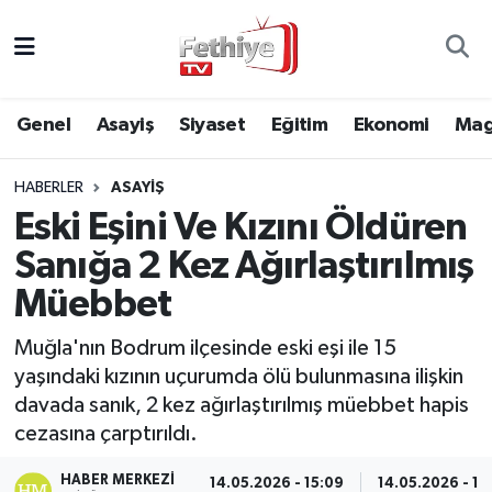
Genel
Muğla Nöbetçi Eczaneler
Genel
Asayiş
Siyaset
Eğitim
Ekonomi
Mag
Siyaset
Muğla Hava Durumu
HABERLER
ASAYIŞ
Asayiş
Muğla Namaz Vakitleri
Eski Eşini Ve Kızını Öldüren
Eğitim
Muğla Trafik Yoğunluk Haritası
Sanığa 2 Kez Ağırlaştırılmış
Müebbet
Ekonomi
Süper Lig Puan Durumu ve Fikstür
Muğla'nın Bodrum ilçesinde eski eşi ile 15
Kültür
Tüm Manşetler
yaşındaki kızının uçurumda ölü bulunmasına ilişkin
davada sanık, 2 kez ağırlaştırılmış müebbet hapis
Magazin
Son Dakika Haberleri
cezasına çarptırıldı.
Spor
Haber Arşivi
HABER MERKEZI
14.05.2026 - 15:09
14.05.2026 - 15