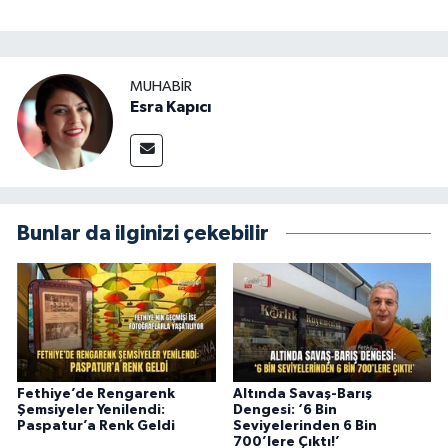
MUHABİR
Esra Kapıcı
Bunlar da ilginizi çekebilir
Fethiye’de Rengarenk
Altında Savaş-Barış
Şemsiyeler Yenilendi:
Dengesi: ‘6 Bin
Paspatur’a Renk Geldi
Seviyelerinden 6 Bin
700’lere Çıktı!’