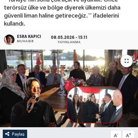
terörsüz ülke ve bölge diyerek ülkemizi daha
Turizm
güvenli liman haline getireceğiz.'' ifadelerini
kullandı.
ESRA KAPICI
08.05.2026 - 15:11
MUHABİR
YAYINLANMA
Paylaş
-
+
A
A