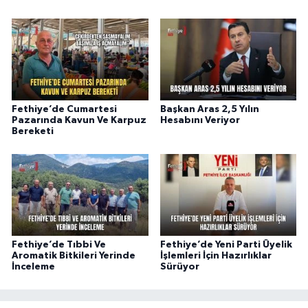
Fethiye’de Cumartesi
Başkan Aras 2,5 Yılın
Pazarında Kavun Ve Karpuz
Hesabını Veriyor
Bereketi
Fethiye’de Tıbbi Ve
Fethiye’de Yeni Parti Üyelik
Aromatik Bitkileri Yerinde
İşlemleri İçin Hazırlıklar
İnceleme
Sürüyor