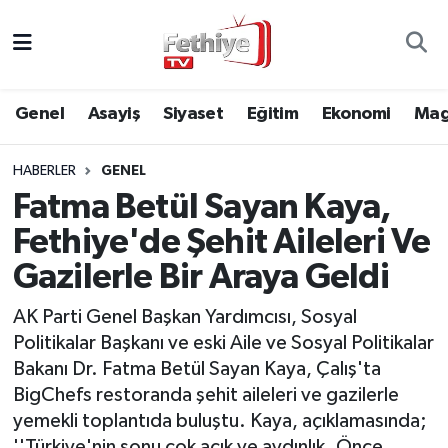
Genel
Muğla Nöbetçi Eczaneler
Genel
Asayiş
Siyaset
Eğitim
Ekonomi
Mag
Siyaset
Muğla Hava Durumu
HABERLER
GENEL
Asayiş
Muğla Namaz Vakitleri
Fatma Betül Sayan Kaya,
Eğitim
Muğla Trafik Yoğunluk Haritası
Fethiye'de Şehit Aileleri Ve
Gazilerle Bir Araya Geldi
Ekonomi
Süper Lig Puan Durumu ve Fikstür
AK Parti Genel Başkan Yardımcısı, Sosyal
Kültür
Tüm Manşetler
Politikalar Başkanı ve eski Aile ve Sosyal Politikalar
Bakanı Dr. Fatma Betül Sayan Kaya, Çalış'ta
Magazin
Son Dakika Haberleri
BigChefs restoranda şehit aileleri ve gazilerle
yemekli toplantıda buluştu. Kaya, açıklamasında;
Spor
Haber Arşivi
''Türkiye'nin sonu çok açık ve aydınlık. Önce