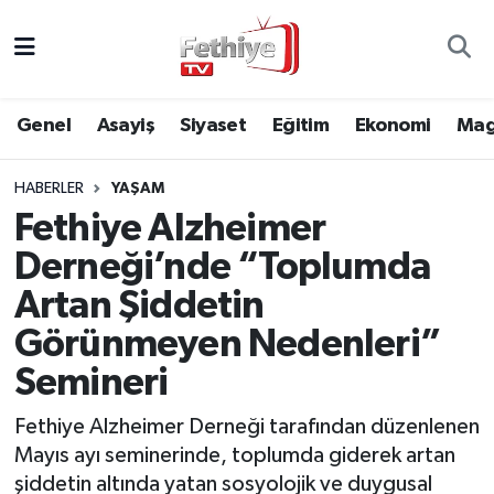
Genel
Muğla Nöbetçi Eczaneler
Genel
Asayiş
Siyaset
Eğitim
Ekonomi
Mag
Siyaset
Muğla Hava Durumu
HABERLER
YAŞAM
Asayiş
Muğla Namaz Vakitleri
Fethiye Alzheimer
Eğitim
Muğla Trafik Yoğunluk Haritası
Derneği’nde “Toplumda
Artan Şiddetin
Ekonomi
Süper Lig Puan Durumu ve Fikstür
Görünmeyen Nedenleri”
Kültür
Tüm Manşetler
Semineri
Magazin
Son Dakika Haberleri
Fethiye Alzheimer Derneği tarafından düzenlenen
Mayıs ayı seminerinde, toplumda giderek artan
Spor
Haber Arşivi
şiddetin altında yatan sosyolojik ve duygusal