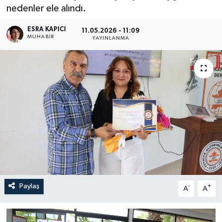
nedenler ele alındı.
Turizm
ESRA KAPICI
11.05.2026 - 11:09
MUHABİR
YAYINLANMA
Paylaş
-
+
A
A