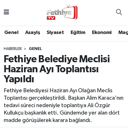
Genel
Muğla Nöbetçi Eczaneler
Genel
Asayiş
Siyaset
Eğitim
Ekonomi
Mag
Siyaset
Muğla Hava Durumu
HABERLER
GENEL
Asayiş
Muğla Namaz Vakitleri
Fethiye Belediye Meclisi
Eğitim
Muğla Trafik Yoğunluk Haritası
Haziran Ayı Toplantısı
Yapıldı
Ekonomi
Süper Lig Puan Durumu ve Fikstür
Fethiye Belediyesi Haziran Ayı Olağan Meclis
Kültür
Tüm Manşetler
Toplantısı gerçekleştirildi. Başkan Alim Karaca'nın
tedavi süreci nedeniyle toplantıya Ali Özgür
Magazin
Son Dakika Haberleri
Kullukçu başkanlık etti. Gündemde yer alan dört
madde görüşülerek karara bağlandı.
Spor
Haber Arşivi