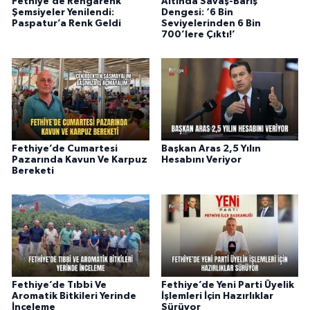
Fethiye’de Rengarenk
Altında Savaş-Barış
Şemsiyeler Yenilendi:
Dengesi: ‘6 Bin
Paspatur’a Renk Geldi
Seviyelerinden 6 Bin
700’lere Çıktı!’
Fethiye’de Cumartesi
Başkan Aras 2,5 Yılın
Pazarında Kavun Ve Karpuz
Hesabını Veriyor
Bereketi
Fethiye’de Tıbbi Ve
Fethiye’de Yeni Parti Üyelik
Aromatik Bitkileri Yerinde
İşlemleri İçin Hazırlıklar
İnceleme
Sürüyor