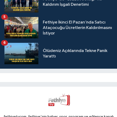
Kaldırım İşgali Denetimi
5
Fethiye İkinci El Pazarı’nda Satıcı
Ataçocuğu Ücretlerin Kaldırılmasını
İstiyor
6
Ölüdeniz Açıklarında Tekne Panik
Yarattı
fethiyetvcom, fethiye'nin haber, spor, program ve eğlence kanalı