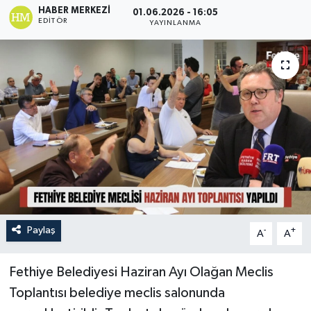
HABER MERKEZI
01.06.2026 - 16:05
EDITÖR
Turizm
YAYINLANMA
Paylaş
-
+
A
A
Fethiye Belediyesi Haziran Ayı Olağan Meclis
Toplantısı belediye meclis salonunda