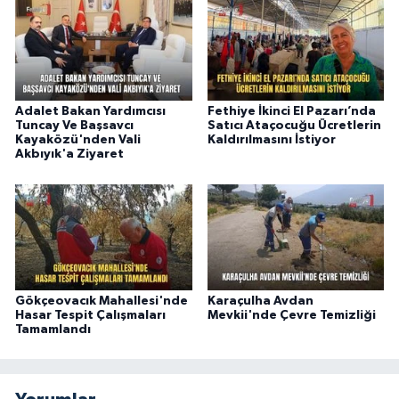
Adalet Bakan Yardımcısı
Fethiye İkinci El Pazarı’nda
Tuncay Ve Başsavcı
Satıcı Ataçocuğu Ücretlerin
Kayaközü'nden Vali
Kaldırılmasını İstiyor
Akbıyık'a Ziyaret
Gökçeovacık Mahallesi'nde
Karaçulha Avdan
Hasar Tespit Çalışmaları
Mevkii'nde Çevre Temizliği
Tamamlandı