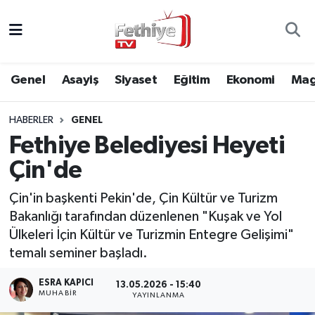
Genel
Muğla Nöbetçi Eczaneler
Genel
Asayiş
Siyaset
Eğitim
Ekonomi
Mag
Siyaset
Muğla Hava Durumu
HABERLER
GENEL
Asayiş
Muğla Namaz Vakitleri
Fethiye Belediyesi Heyeti
Eğitim
Muğla Trafik Yoğunluk Haritası
Çin'de
Ekonomi
Süper Lig Puan Durumu ve Fikstür
Çin'in başkenti Pekin'de, Çin Kültür ve Turizm
Bakanlığı tarafından düzenlenen "Kuşak ve Yol
Kültür
Tüm Manşetler
Ülkeleri İçin Kültür ve Turizmin Entegre Gelişimi"
temalı seminer başladı.
Magazin
Son Dakika Haberleri
ESRA KAPICI
13.05.2026 - 15:40
MUHABİR
YAYINLANMA
Spor
Haber Arşivi