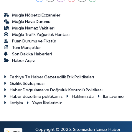
Muğla Nöbetçi Eczaneler
Muğla Hava Durumu
Muğla Namaz Vakitleri
Muğla Trafik Yoğunluk Haritası
Puan Durumu ve Fikstür
Tüm Manşetler
Son Dakika Haberleri
Haber Arşivi
Fethiye TV Haber Gazetecilik Etik Politikaları
Gizlilik Sözleşmesi
Haber Doğrulama ve Doğruluk Kontrolü Politikası
Haber düzeltme politikamız
Hakkımızda
İlan_verme
İletişim
Yayın İlkelerimiz
Copyright © 2025. Sitemizden İzinsiz Haber