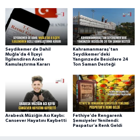
Seydikemer de Dahil
Kahramanmaraş’tan
Muğla’da 4 İlçeyi
Seydikemer’deki
İlgilendiren Acele
Yangınzede Besicilere 24
Kamulaştırma Kararı
Ton Saman Desteği
Arabesk Müziğin Acı Kaybı:
Fethiye’de Rengarenk
Cansever Hayatını Kaybetti
Şemsiyeler Yenilendi:
Paspatur’a Renk Geldi