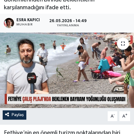
karşılanmadığını ifade etti.
Turizm
ESRA KAPICI
26.05.2026 - 14:49
MUHABİR
YAYINLANMA
Paylaş
-
+
A
A
Fethiye’nin en önemli turizm noktalarından biri