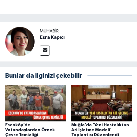
MUHABİR
Esra Kapıcı
Bunlar da ilginizi çekebilir
Esenköy’de
Muğla’da ‘Yeni Hastalıktan
Vatandaşlardan Örnek
Ari İşletme Modeli’
Çevre Temizliği
Toplantısı Düzenlendi