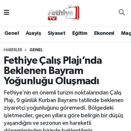
Genel
Muğla Nöbetçi Eczaneler
Genel
Asayiş
Siyaset
Eğitim
Ekonomi
Mag
Siyaset
Muğla Hava Durumu
HABERLER
GENEL
Asayiş
Muğla Namaz Vakitleri
Fethiye Çalış Plajı’nda
Eğitim
Muğla Trafik Yoğunluk Haritası
Beklenen Bayram
Yoğunluğu Oluşmadı
Ekonomi
Süper Lig Puan Durumu ve Fikstür
Fethiye’nin en önemli turizm noktalarından Çalış
Kültür
Tüm Manşetler
Plajı, 9 günlük Kurban Bayramı tatilinde beklenen
ziyaretçi yoğunluğunu göremedi. Bölgedeki
Magazin
Son Dakika Haberleri
işletmeciler, geçen yıllara göre belirgin bir düşüş
yaşandığını ve sezonun en hareketli
Spor
Haber Arşivi
dönemlerinden birinde beklentilerin