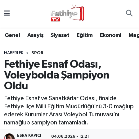
Genel
Muğla Nöbetçi Eczaneler
Genel
Asayiş
Siyaset
Eğitim
Ekonomi
Mag
Siyaset
Muğla Hava Durumu
HABERLER
SPOR
Asayiş
Muğla Namaz Vakitleri
Fethiye Esnaf Odası,
Eğitim
Muğla Trafik Yoğunluk Haritası
Voleybolda Şampiyon
Oldu
Ekonomi
Süper Lig Puan Durumu ve Fikstür
Fethiye Esnaf ve Sanatkârlar Odası, finalde
Kültür
Tüm Manşetler
Fethiye İlçe Milli Eğitim Müdürlüğü’nü 3-0 mağlup
ederek Kurumlar Arası Voleybol Turnuvası’nı
Magazin
Son Dakika Haberleri
namağlup şampiyon tamamladı.
Spor
Haber Arşivi
ESRA KAPICI
04.06.2026 - 12:21