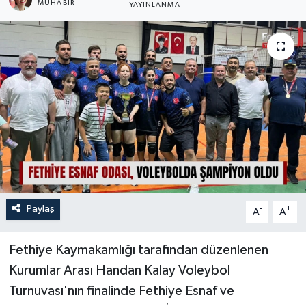
MUHABİR
YAYINLANMA
Turizm
Paylaş
-
+
A
A
Fethiye Kaymakamlığı tarafından düzenlenen
Kurumlar Arası Handan Kalay Voleybol
Turnuvası'nın finalinde Fethiye Esnaf ve