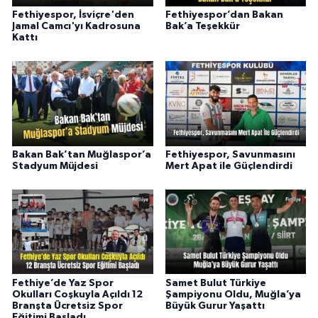
Fethiyespor, İsviçre'den
Fethiyespor’dan Bakan
Jamal Camcı'yı Kadrosuna
Bak’a Teşekkür
Kattı
Bakan Bak’tan Muğlaspor’a
Fethiyespor, Savunmasını
Stadyum Müjdesi
Mert Apat ile Güçlendirdi
Fethiye’de Yaz Spor
Samet Bulut Türkiye
Okulları Coşkuyla Açıldı 12
Şampiyonu Oldu, Muğla’ya
Branşta Ücretsiz Spor
Büyük Gurur Yaşattı
Eğitimi Başladı