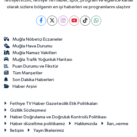
fethiyetvcom, fethiye'nin haber, spor, program ve eğlence kanalı
olarak sizlere bölgenin en iyi haberleri ve programlarını ulaştırır
Muğla Nöbetçi Eczaneler
Muğla Hava Durumu
Muğla Namaz Vakitleri
Muğla Trafik Yoğunluk Haritası
Puan Durumu ve Fikstür
Tüm Manşetler
Son Dakika Haberleri
Haber Arşivi
Fethiye TV Haber Gazetecilik Etik Politikaları
Gizlilik Sözleşmesi
Haber Doğrulama ve Doğruluk Kontrolü Politikası
Haber düzeltme politikamız
Hakkımızda
İlan_verme
İletişim
Yayın İlkelerimiz