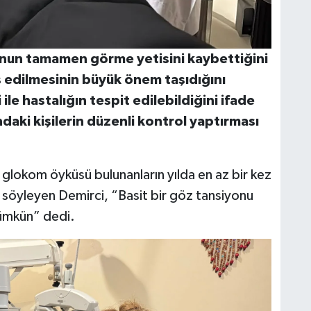
unun tamamen görme yetisini kaybettiğini
 edilmesinin büyük önem taşıdığını
ile hastalığın tespit edilebildiğini ifade
daki kişilerin düzenli kontrol yaptırması
de glokom öyküsü bulunanların yılda en az bir kez
 söyleyen Demirci, “Basit bir göz tansiyonu
ümkün” dedi.