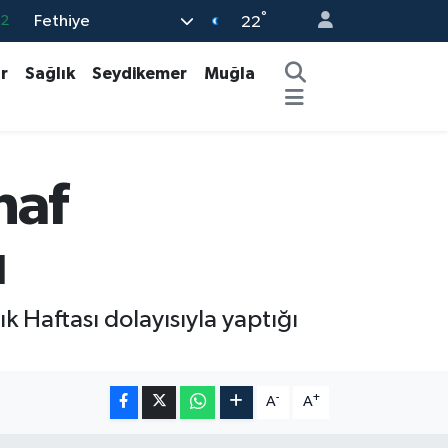
°
Fethiye
08
22
02
r
Sağlık
Seydikemer
Muğla
16
4
11
naf
32
ı
 Haftası dolayısıyla yaptığı
-
+
A
A