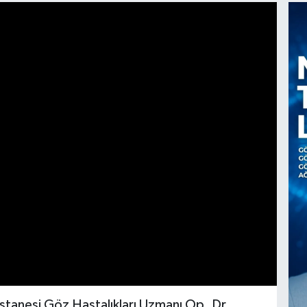
tanesi Göz Hastalıkları Uzmanı Op. Dr.