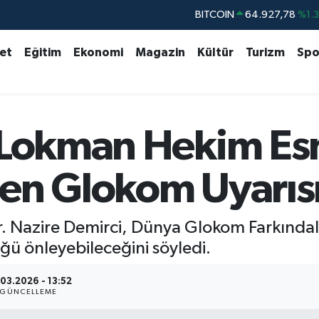
DOLAR
47,5894
%0.
EURO
55,0398
%-0.
set
Eğitim
Ekonomi
Magazin
Kültür
Turizm
Spo
STERLİN
64,1581
%0.
GRAM ALTIN
6508.83
%4.4
BİST100
13.703
%
 Lokman Hekim Es
BITCOIN
64.927,78
%1.
en Glokom Uyarıs
. Nazire Demirci, Dünya Glokom Farkındalık
ğü önleyebileceğini söyledi.
03.2026 - 13:52
GÜNCELLEME