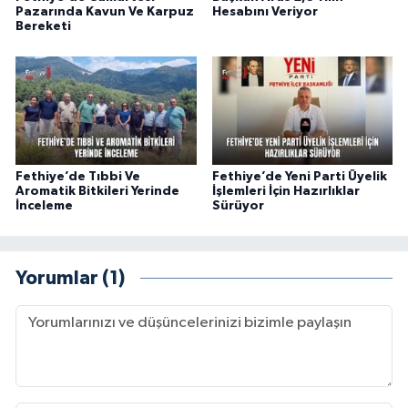
Pazarında Kavun Ve Karpuz
Hesabını Veriyor
Bereketi
Fethiye’de Tıbbi Ve
Fethiye’de Yeni Parti Üyelik
Aromatik Bitkileri Yerinde
İşlemleri İçin Hazırlıklar
İnceleme
Sürüyor
Yorumlar (1)