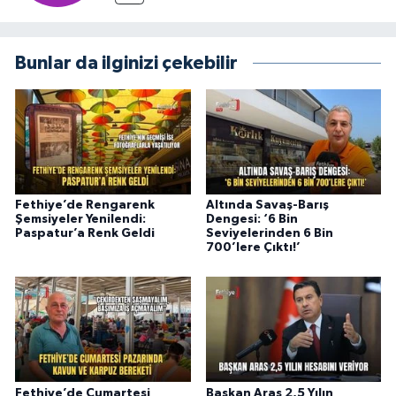
Bunlar da ilginizi çekebilir
Fethiye’de Rengarenk
Altında Savaş-Barış
Şemsiyeler Yenilendi:
Dengesi: ‘6 Bin
Paspatur’a Renk Geldi
Seviyelerinden 6 Bin
700’lere Çıktı!’
Fethiye’de Cumartesi
Başkan Aras 2,5 Yılın