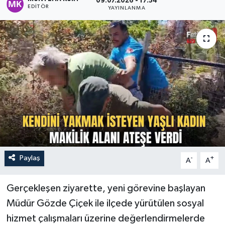
09.07.2026 - 17:54
EDITÖR
YAYINLANMA
Turizm
Paylaş
-
+
A
A
Gerçekleşen ziyarette, yeni görevine başlayan
Müdür Gözde Çiçek ile ilçede yürütülen sosyal
hizmet çalışmaları üzerine değerlendirmelerde