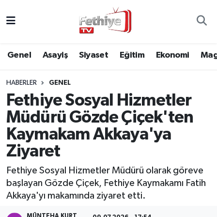
Genel
Muğla Nöbetçi Eczaneler
Genel
Asayiş
Siyaset
Eğitim
Ekonomi
Mag
Siyaset
Muğla Hava Durumu
HABERLER
GENEL
Asayiş
Muğla Namaz Vakitleri
Fethiye Sosyal Hizmetler
Eğitim
Muğla Trafik Yoğunluk Haritası
Müdürü Gözde Çiçek'ten
Kaymakam Akkaya'ya
Ekonomi
Süper Lig Puan Durumu ve Fikstür
Ziyaret
Kültür
Tüm Manşetler
Fethiye Sosyal Hizmetler Müdürü olarak göreve
başlayan Gözde Çiçek, Fethiye Kaymakamı Fatih
Magazin
Son Dakika Haberleri
Akkaya'yı makamında ziyaret etti.
Spor
Haber Arşivi
MÜNTEHA KURT