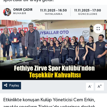
Turizm
ONUR ÇADIR
11.11.2025 - 16:50
11.11.2025 - 17:00
MUHABİR
YAYINLANMA
GÜNCELLEME
Paylaş
-
+
A
A
Etkinlikte konuşan Kulüp Yöneticisi Cem Erkin,