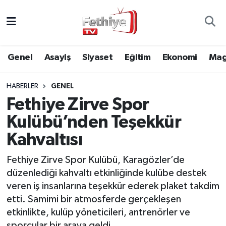
Genel
Muğla Nöbetçi Eczaneler
Genel
Asayiş
Siyaset
Eğitim
Ekonomi
Mag
Siyaset
Muğla Hava Durumu
HABERLER
GENEL
Asayiş
Muğla Namaz Vakitleri
Fethiye Zirve Spor
Eğitim
Muğla Trafik Yoğunluk Haritası
Kulübü’nden Teşekkür
Kahvaltısı
Ekonomi
Süper Lig Puan Durumu ve Fikstür
Fethiye Zirve Spor Kulübü, Karagözler’de
Kültür
Tüm Manşetler
düzenlediği kahvaltı etkinliğinde kulübe destek
veren iş insanlarına teşekkür ederek plaket takdim
Magazin
Son Dakika Haberleri
etti. Samimi bir atmosferde gerçekleşen
etkinlikte, kulüp yöneticileri, antrenörler ve
Spor
Haber Arşivi
sporcular bir araya geldi.