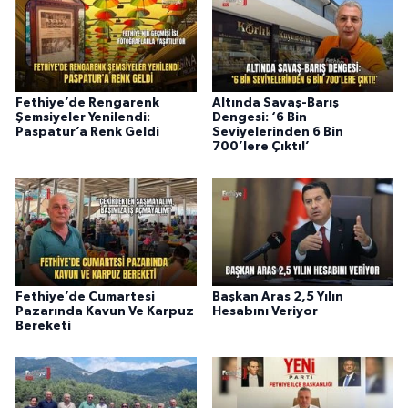
Fethiye’de Rengarenk
Altında Savaş-Barış
Şemsiyeler Yenilendi:
Dengesi: ‘6 Bin
Paspatur’a Renk Geldi
Seviyelerinden 6 Bin
700’lere Çıktı!’
Fethiye’de Cumartesi
Başkan Aras 2,5 Yılın
Pazarında Kavun Ve Karpuz
Hesabını Veriyor
Bereketi