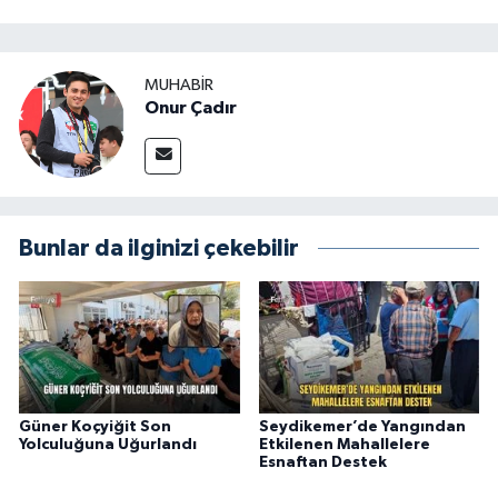
MUHABİR
Onur Çadır
Bunlar da ilginizi çekebilir
Güner Koçyiğit Son
Seydikemer’de Yangından
Yolculuğuna Uğurlandı
Etkilenen Mahallelere
Esnaftan Destek