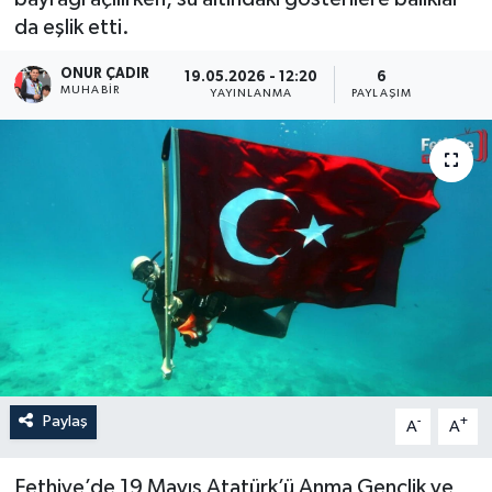
da eşlik etti.
Turizm
ONUR ÇADIR
19.05.2026 - 12:20
6
MUHABİR
YAYINLANMA
PAYLAŞIM
Paylaş
-
+
A
A
Fethiye’de 19 Mayıs Atatürk’ü Anma Gençlik ve