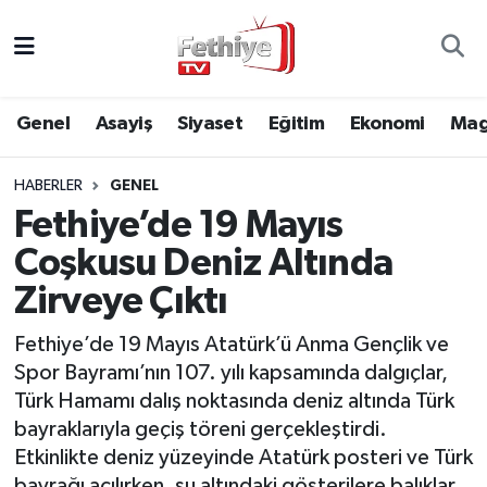
Genel
Muğla Nöbetçi Eczaneler
Genel
Asayiş
Siyaset
Eğitim
Ekonomi
Mag
Siyaset
Muğla Hava Durumu
HABERLER
GENEL
Asayiş
Muğla Namaz Vakitleri
Fethiye’de 19 Mayıs
Eğitim
Muğla Trafik Yoğunluk Haritası
Coşkusu Deniz Altında
Zirveye Çıktı
Ekonomi
Süper Lig Puan Durumu ve Fikstür
Fethiye’de 19 Mayıs Atatürk’ü Anma Gençlik ve
Kültür
Tüm Manşetler
Spor Bayramı’nın 107. yılı kapsamında dalgıçlar,
Türk Hamamı dalış noktasında deniz altında Türk
Magazin
Son Dakika Haberleri
bayraklarıyla geçiş töreni gerçekleştirdi.
Etkinlikte deniz yüzeyinde Atatürk posteri ve Türk
Spor
Haber Arşivi
bayrağı açılırken, su altındaki gösterilere balıklar