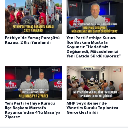
Fethiye’de Yamaç Paraşütü
Yeni Parti Fethiye Kurucu
Kazası: 2 Kişi Yaralandı
İlçe Başkanı Mustafa
Koyuncu: "Hedefimiz
Değişmedi, Mücadelemizi
Yeni Çatıda Sürdürüyoruz"
Yeni Parti Fethiye Kurucu
MHP Seydikemer’de
İlçe Başkanı Mustafa
Yönetim Kurulu Toplantısı
Koyuncu'ndan 4'lü Masa'ya
Gerçekleştirildi
Ziyaret