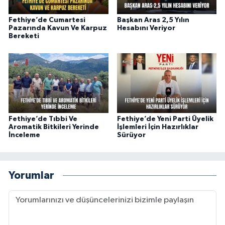
Fethiye’de Cumartesi
Başkan Aras 2,5 Yılın
Pazarında Kavun Ve Karpuz
Hesabını Veriyor
Bereketi
Fethiye’de Tıbbi Ve
Fethiye’de Yeni Parti Üyelik
Aromatik Bitkileri Yerinde
İşlemleri İçin Hazırlıklar
İnceleme
Sürüyor
Yorumlar