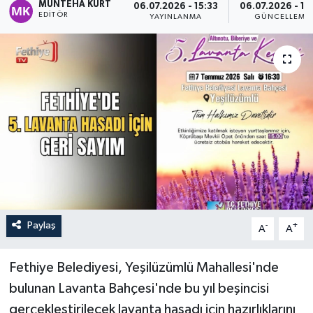
MÜNTEHA KURT
06.07.2026 - 15:33
06.07.2026 - 18
EDITÖR
YAYINLANMA
GÜNCELLEME
Turizm
Paylaş
-
+
A
A
Fethiye Belediyesi, Yeşilüzümlü Mahallesi'nde
bulunan Lavanta Bahçesi'nde bu yıl beşincisi
gerçekleştirilecek lavanta hasadı için hazırlıklarını