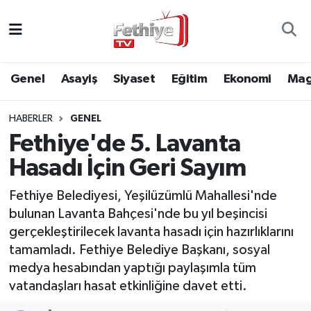
Genel
Muğla Nöbetçi Eczaneler
Genel
Asayiş
Siyaset
Eğitim
Ekonomi
Mag
Siyaset
Muğla Hava Durumu
HABERLER
GENEL
Asayiş
Muğla Namaz Vakitleri
Fethiye'de 5. Lavanta
Eğitim
Muğla Trafik Yoğunluk Haritası
Hasadı İçin Geri Sayım
Ekonomi
Süper Lig Puan Durumu ve Fikstür
Fethiye Belediyesi, Yeşilüzümlü Mahallesi'nde
bulunan Lavanta Bahçesi'nde bu yıl beşincisi
Kültür
Tüm Manşetler
gerçekleştirilecek lavanta hasadı için hazırlıklarını
tamamladı. Fethiye Belediye Başkanı, sosyal
Magazin
Son Dakika Haberleri
medya hesabından yaptığı paylaşımla tüm
vatandaşları hasat etkinliğine davet etti.
Spor
Haber Arşivi