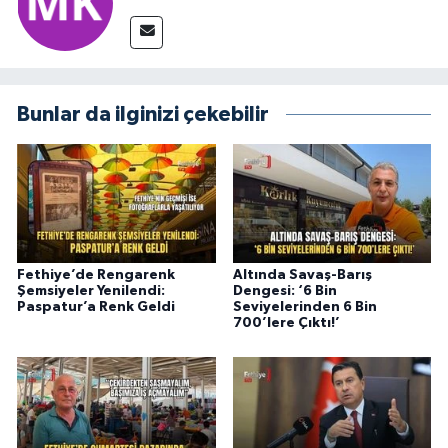
Bunlar da ilginizi çekebilir
Fethiye’de Rengarenk
Altında Savaş-Barış
Şemsiyeler Yenilendi:
Dengesi: ‘6 Bin
Paspatur’a Renk Geldi
Seviyelerinden 6 Bin
700’lere Çıktı!’